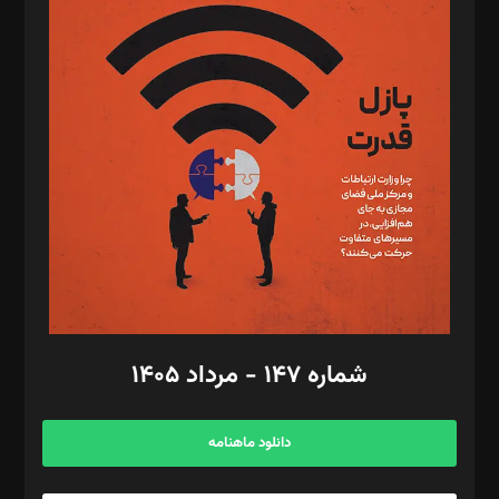
د‌بیر پیوست جهان: مینا پاکدل
د‌بیر تحریریه آنلاین: بابک نقاش
تحریریه‌: مجتبی محمود‌ی، آرش برهمند، یسنا امان‌پور، سروش کرمیان،
مصطفی مسجدی آرانی، ابوالفضل رجبی، زهرا فکرانه، فائزه فتحی
رستمی،مصطفی باستان
ویرایش: نگار استاد‌‌آقا
طراح یونیفرم: مجید توکلی
فیلمبرداری و عکاسی: امیر شفیعی، مانی لطفی زاده
گرافیک و صفحه‌آرایی: سید‌سبحان‌علی ثابت
مد‌یر توسعه تجاری: کامبیز برید‌
امور مالی: شاپور رهبری، محمد‌ کاظمی‌نیا
امور اد‌اری: راضیه محمود‌ی
شماره ۱۴۷ - مرداد ۱۴۰۵
مرکز تماس: ۰۲۱۴۲۸۲۴۰۰۰
آگهی و مشترکین: ۰۹۱۹۹۹۹۰۴۵۴
دانلود ماهنامه