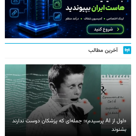
آخرین مطالب
«اول از AI پرسیدم»؛ جمله‌ای که پزشکان دوست ندارند
بشنوند