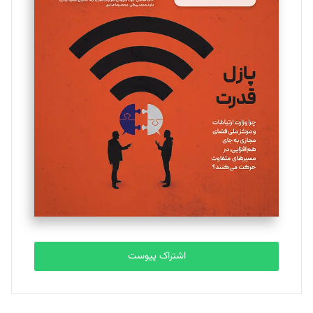
مینا پاکدل
تحریریه
یسنا امان‌پور
تحریریه
ملینا جعفری
تحریریه
مصطفی مسجدی آرانی
تحریریه
اشتراک پیوست
بابک نقاش
تحریریه