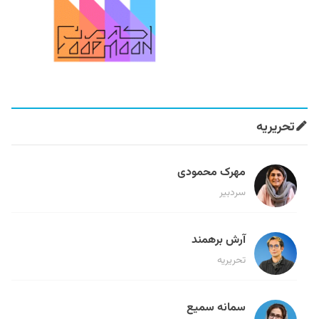
تحریریه
مهرک محمودی
سردبیر
آرش برهمند
تحریریه
سمانه سمیع