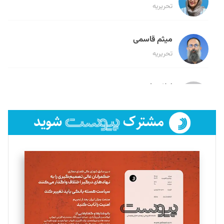
تحریریه
میثم قاسمی
تحریریه
لیلا حنارود
تحریریه
فائزه فتحی رستمی
تحریریه
سروش کرمیان
تحریریه