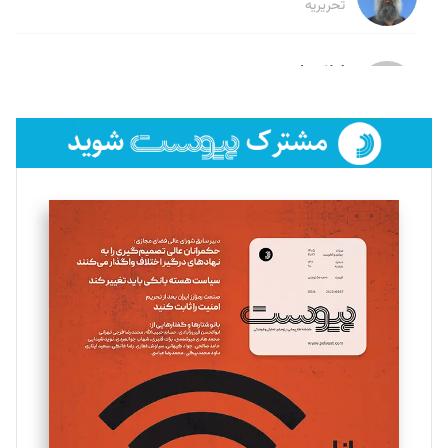
تحریریه
لیلا حنارود
تحریریه
فائزه فتحی رستمی
تحریریه
سروش کرمیان
تحریریه
مینا پاکدل
تحریریه