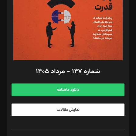
رستمی،مصطفی باستان
ویرایش: نگار استاد‌‌آقا
طراح یونیفرم: مجید توکلی
فیلمبرداری و عکاسی: امیر شفیعی، مانی لطفی زاده
گرافیک و صفحه‌آرایی: سید‌سبحان‌علی ثابت
مد‌یر توسعه تجاری: کامبیز برید‌
امور مالی: شاپور رهبری، محمد‌ کاظمی‌نیا
امور اد‌اری: راضیه محمود‌ی
شماره ۱۴۷ - مرداد ۱۴۰۵
مرکز تماس: ۰۲۱۴۲۸۲۴۰۰۰
آگهی و مشترکین: ۰۹۱۹۹۹۹۰۴۵۴
دانلود ماهنامه
نمایش مقالات