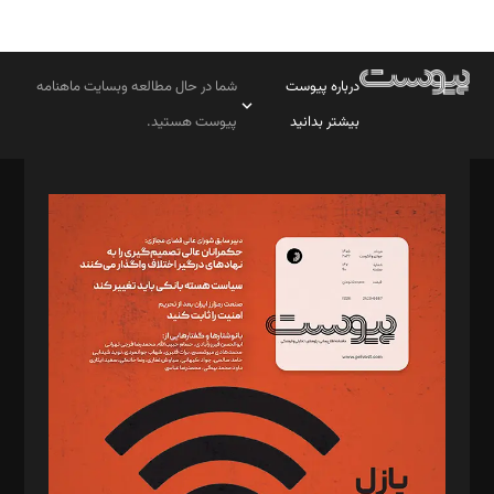
درباره پیوست
شما در حال مطالعه وبسایت ماهنامه
بیشتر بدانید
پیوست هستید.
صاحب امتیاز: موسسه پرسش (پویندگان راز ستاره شمال)
مدیر مسئول: محمدباقر اثنی‌عشری
سردبیر: مهرک محمودی
دبیر تحریریه: میثم قاسمی
د‌بیر ناداستان: سمانه سمیع
د‌بیر خدمت و تجارت: ابوالفضل رجبی
د‌بیر حقوق فناوری: حسام‌الدین ایپکچی
د‌بیر پیوست جهان: مینا پاکدل
د‌بیر تحریریه آنلاین: بابک نقاش
تحریریه‌: مجتبی محمود‌ی، آرش برهمند، یسنا امان‌پور، سروش کرمیان،
مصطفی مسجدی آرانی، ابوالفضل رجبی، زهرا فکرانه، فائزه فتحی