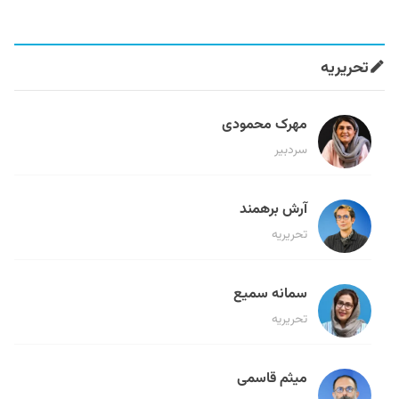
تحریریه
مهرک محمودی
سردبیر
آرش برهمند
تحریریه
سمانه سمیع
تحریریه
میثم قاسمی