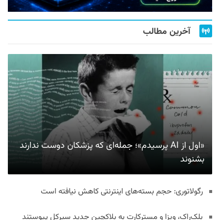
آخرین مطالب
«اول از AI پرسیدم»؛ جمله‌ای که پزشکان دوست ندارند
بشنوند
رگولاتوری: حجم بسته‌های اینترنتی کاهش نیافته است
بلک‌راک، ویزا و مسترکارت به بلاکچین جدید سیرکل پیوستند