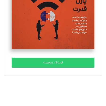
یسنا امان‌پور
تحریریه
ملینا جعفری
تحریریه
مصطفی مسجدی آرانی
تحریریه
اشتراک پیوست
بابک نقاش
تحریریه