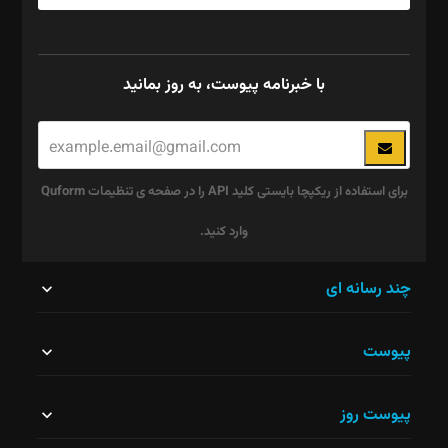
با خبرنامه پیوست، به روز بمانید
برای استفاده از ریکپچا بایستی کلید API را در صفحه ی تنظیمات Quform
وارد کنید.
این
چند رسانه ای
قسمت
پیوست
نباید
خالی
پیوست روز
رها