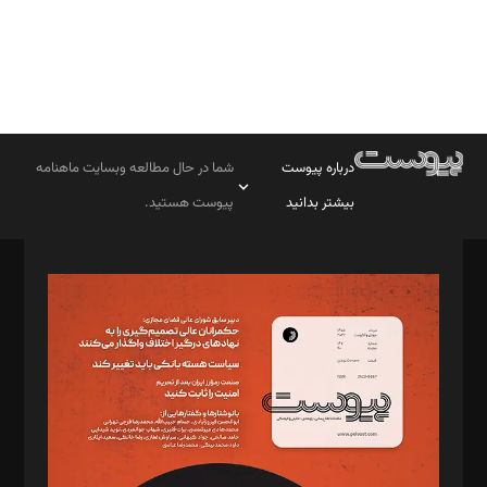
درباره پیوست
شما در حال مطالعه وبسایت ماهنامه
بیشتر بدانید
پیوست هستید.
صاحب امتیاز: موسسه پرسش (پویندگان راز ستاره شمال)
مدیر مسئول: محمدباقر اثنی‌عشری
سردبیر: مهرک محمودی
دبیر تحریریه: میثم قاسمی
د‌بیر ناداستان: سمانه سمیع
د‌بیر خدمت و تجارت: ابوالفضل رجبی
د‌بیر حقوق فناوری: حسام‌الدین ایپکچی
د‌بیر پیوست جهان: مینا پاکدل