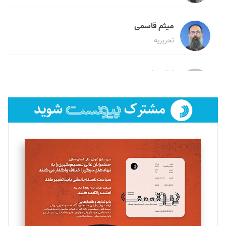
میثم قاسمی
تحریریه
لیلا حنارود
تحریریه
فائزه فتحی رستمی
تحریریه
سروش کرمیان
تحریریه
مینا پاکدل