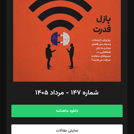
د‌بیر تحریریه آنلاین: بابک نقاش
تحریریه‌: مجتبی محمود‌ی، آرش برهمند، یسنا امان‌پور، سروش کرمیان،
مصطفی مسجدی آرانی، ابوالفضل رجبی، زهرا فکرانه، فائزه فتحی
رستمی،مصطفی باستان
ویرایش: نگار استاد‌‌آقا
طراح یونیفرم: مجید توکلی
فیلمبرداری و عکاسی: امیر شفیعی، مانی لطفی زاده
گرافیک و صفحه‌آرایی: سید‌سبحان‌علی ثابت
مد‌یر توسعه تجاری: کامبیز برید‌
امور مالی: شاپور رهبری، محمد‌ کاظمی‌نیا
امور اد‌اری: راضیه محمود‌ی
شماره ۱۴۷ - مرداد ۱۴۰۵
مرکز تماس: ۰۲۱۴۲۸۲۴۰۰۰
آگهی و مشترکین: ۰۹۱۹۹۹۹۰۴۵۴
دانلود ماهنامه
نمایش مقالات