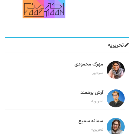
تحریریه
مهرک محمودی
سردبیر
آرش برهمند
تحریریه
سمانه سمیع
تحریریه