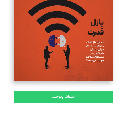
تحریریه
یسنا امان‌پور
تحریریه
ملینا جعفری
تحریریه
مصطفی مسجدی آرانی
تحریریه
اشتراک پیوست
بابک نقاش
تحریریه