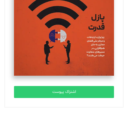
یسنا امان‌پور
تحریریه
ملینا جعفری
تحریریه
مصطفی مسجدی آرانی
تحریریه
اشتراک پیوست
بابک نقاش
تحریریه