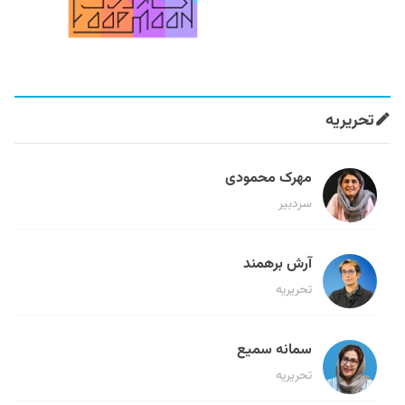
تحریریه
مهرک محمودی
سردبیر
آرش برهمند
تحریریه
سمانه سمیع
تحریریه