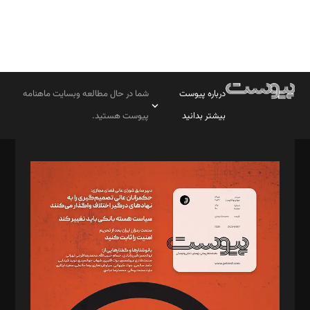
درباره پیوست
شما در حال مطالعه وبسایت ماهنامه
بیشتر بدانید
پیوست هستید.
صاحب امتیاز: موسسه پرسش (پویندگان راز ستاره شمال)
مدیر مسئول: محمدباقر اثنی‌عشری
سردبیر: مهرک محمودی
دبیر تحریریه: میثم قاسمی
د‌بیر ناداستان: سمانه سمیع
د‌بیر خدمت و تجارت: ابوالفضل رجبی
د‌بیر حقوق فناوری: حسام‌الدین ایپکچی
د‌بیر پیوست جهان: مینا پاکدل
د‌بیر تحریریه آنلاین: بابک نقاش