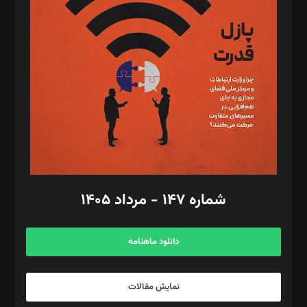
تحریریه‌: مجتبی محمود‌ی، آرش برهمند، یسنا امان‌پور، سروش کرمیان،
مصطفی مسجدی آرانی، ابوالفضل رجبی، زهرا فکرانه، فائزه فتحی
رستمی،مصطفی باستان
ویرایش: نگار استاد‌‌آقا
طراح یونیفرم: مجید توکلی
فیلمبرداری و عکاسی: امیر شفیعی، مانی لطفی زاده
گرافیک و صفحه‌آرایی: سید‌سبحان‌علی ثابت
مد‌یر توسعه تجاری: کامبیز برید‌
امور مالی: شاپور رهبری، محمد‌ کاظمی‌نیا
امور اد‌اری: راضیه محمود‌ی
شماره ۱۴۷ - مرداد ۱۴۰۵
مرکز تماس: ۰۲۱۴۲۸۲۴۰۰۰
آگهی و مشترکین: ۰۹۱۹۹۹۹۰۴۵۴
دانلود ماهنامه
نمایش مقالات