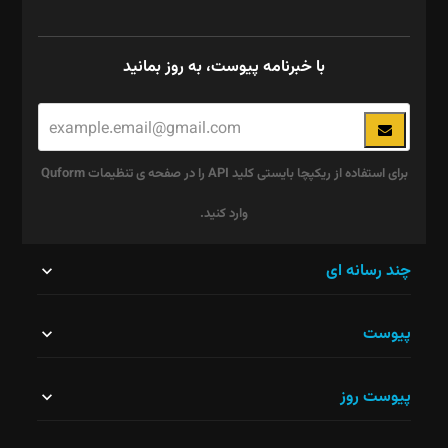
با خبرنامه پیوست، به روز بمانید
برای استفاده از ریکپچا بایستی کلید API را در صفحه ی تنظیمات Quform
وارد کنید.
این
چند رسانه ای
قسمت
پیوست
نباید
خالی
پیوست روز
رها