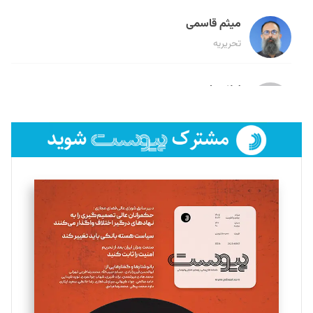
میثم قاسمی
تحریریه
لیلا حنارود
تحریریه
فائزه فتحی رستمی
تحریریه
سروش کرمیان
تحریریه
مینا پاکدل
تحریریه