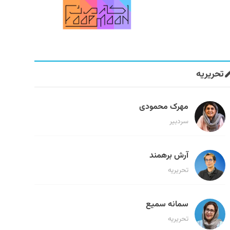
تحریریه
مهرک محمودی
سردبیر
آرش برهمند
تحریریه
سمانه سمیع
تحریریه