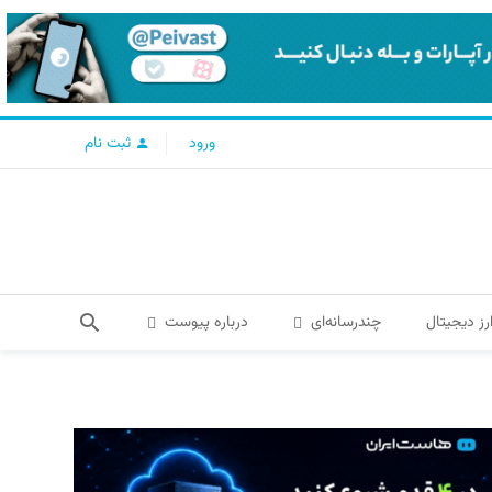
ورود
ثبت نام
رز دیجیتال
چندرسانه‌ای
درباره پیوست