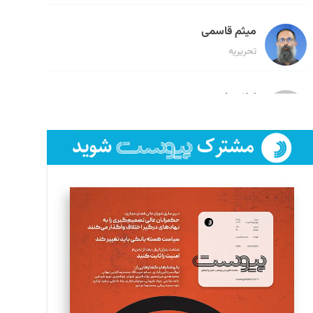
میثم قاسمی
تحریریه
لیلا حنارود
تحریریه
فائزه فتحی رستمی
تحریریه
سروش کرمیان
تحریریه
مینا پاکدل