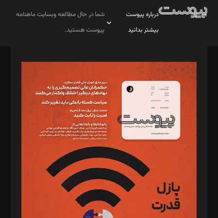
درباره پیوست
شما در حال مطالعه وبسایت ماهنامه
بیشتر بدانید
پیوست هستید.
صاحب امتیاز: موسسه پرسش (پویندگان راز ستاره شمال)
مدیر مسئول: محمدباقر اثنی‌عشری
سردبیر: مهرک محمودی
دبیر تحریریه: میثم قاسمی
د‌بیر ناداستان: سمانه سمیع
د‌بیر خدمت و تجارت: ابوالفضل رجبی
د‌بیر حقوق فناوری: حسام‌الدین ایپکچی
د‌بیر پیوست جهان: مینا پاکدل
د‌بیر تحریریه آنلاین: بابک نقاش
تحریریه‌: مجتبی محمود‌ی، آرش برهمند، یسنا امان‌پور، سروش کرمیان،
مصطفی مسجدی آرانی، ابوالفضل رجبی، زهرا فکرانه، فائزه فتحی
رستمی،مصطفی باستان
ویرایش: نگار استاد‌‌آقا