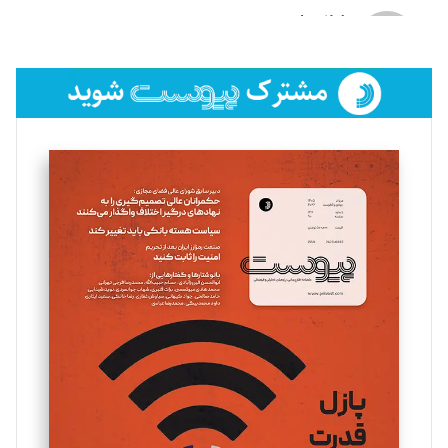
لیلا حنارود
تحریریه
فائزه فتحی رستمی
تحریریه
سروش کرمیان
تحریریه
مینا پاکدل
تحریریه
یسنا امان‌پور
تحریریه