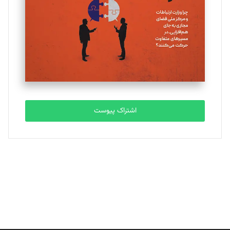
ملینا جعفری
تحریریه
مصطفی مسجدی آرانی
تحریریه
اشتراک پیوست
بابک نقاش
تحریریه