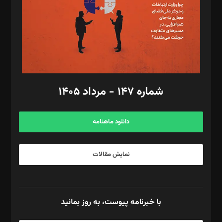
طراح یونیفرم: مجید توکلی
فیلمبرداری و عکاسی: امیر شفیعی، مانی لطفی زاده
گرافیک و صفحه‌آرایی: سید‌سبحان‌علی ثابت
مد‌یر توسعه تجاری: کامبیز برید‌
امور مالی: شاپور رهبری، محمد‌ کاظمی‌نیا
امور اد‌اری: راضیه محمود‌ی
شماره ۱۴۷ - مرداد ۱۴۰۵
مرکز تماس: ۰۲۱۴۲۸۲۴۰۰۰
آگهی و مشترکین: ۰۹۱۹۹۹۹۰۴۵۴
دانلود ماهنامه
نمایش مقالات
با خبرنامه پیوست، به روز بمانید