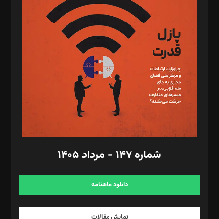
د‌بیر تحریریه آنلاین: بابک نقاش
تحریریه‌: مجتبی محمود‌ی، آرش برهمند، یسنا امان‌پور، سروش کرمیان،
مصطفی مسجدی آرانی، ابوالفضل رجبی، زهرا فکرانه، فائزه فتحی
رستمی،مصطفی باستان
ویرایش: نگار استاد‌‌آقا
طراح یونیفرم: مجید توکلی
فیلمبرداری و عکاسی: امیر شفیعی، مانی لطفی زاده
گرافیک و صفحه‌آرایی: سید‌سبحان‌علی ثابت
مد‌یر توسعه تجاری: کامبیز برید‌
امور مالی: شاپور رهبری، محمد‌ کاظمی‌نیا
امور اد‌اری: راضیه محمود‌ی
شماره ۱۴۷ - مرداد ۱۴۰۵
مرکز تماس: ۰۲۱۴۲۸۲۴۰۰۰
آگهی و مشترکین: ۰۹۱۹۹۹۹۰۴۵۴
دانلود ماهنامه
نمایش مقالات