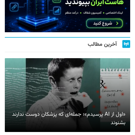
آخرین مطالب
«اول از AI پرسیدم»؛ جمله‌ای که پزشکان دوست ندارند
بشنوند