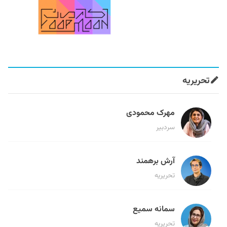
تحریریه
مهرک محمودی
سردبیر
آرش برهمند
تحریریه
سمانه سمیع
تحریریه