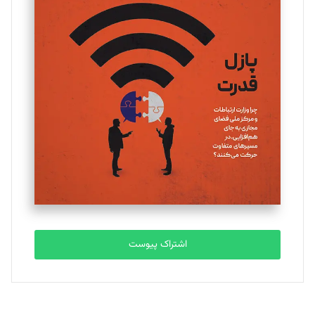
تحریریه
یسنا امان‌پور
تحریریه
ملینا جعفری
تحریریه
مصطفی مسجدی آرانی
تحریریه
اشتراک پیوست
بابک نقاش
تحریریه