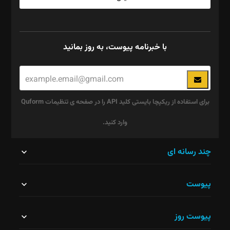
با خبرنامه پیوست، به روز بمانید
برای استفاده از ریکپچا بایستی کلید API را در صفحه ی تنظیمات Quform
وارد کنید.
این
چند رسانه ای
قسمت
پیوست
نباید
خالی
پیوست روز
رها