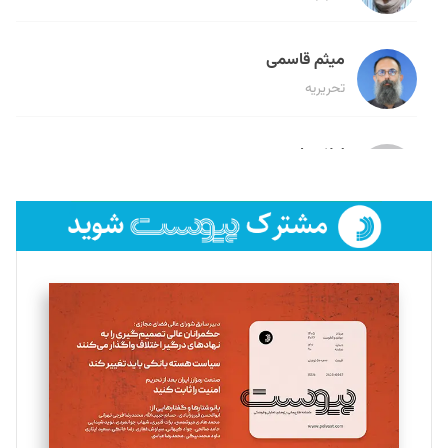
میثم قاسمی
تحریریه
لیلا حنارود
تحریریه
فائزه فتحی رستمی
تحریریه
سروش کرمیان
تحریریه
مینا پاکدل