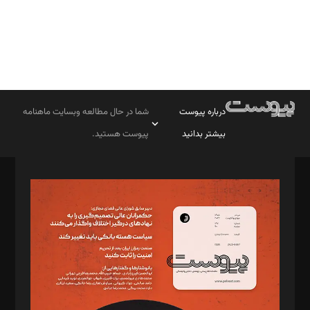
درباره پیوست
شما در حال مطالعه وبسایت ماهنامه
بیشتر بدانید
پیوست هستید.
صاحب امتیاز: موسسه پرسش (پویندگان راز ستاره شمال)
مدیر مسئول: محمدباقر اثنی‌عشری
سردبیر: مهرک محمودی
دبیر تحریریه: میثم قاسمی
د‌بیر ناداستان: سمانه سمیع
د‌بیر خدمت و تجارت: ابوالفضل رجبی
د‌بیر حقوق فناوری: حسام‌الدین ایپکچی
د‌بیر پیوست جهان: مینا پاکدل