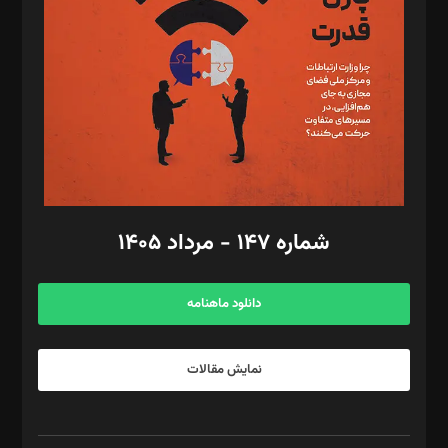
رستمی،مصطفی باستان
ویرایش: نگار استاد‌‌آقا
طراح یونیفرم: مجید توکلی
فیلمبرداری و عکاسی: امیر شفیعی، مانی لطفی زاده
گرافیک و صفحه‌آرایی: سید‌سبحان‌علی ثابت
مد‌یر توسعه تجاری: کامبیز برید‌
امور مالی: شاپور رهبری، محمد‌ کاظمی‌نیا
امور اد‌اری: راضیه محمود‌ی
شماره ۱۴۷ - مرداد ۱۴۰۵
مرکز تماس: ۰۲۱۴۲۸۲۴۰۰۰
آگهی و مشترکین: ۰۹۱۹۹۹۹۰۴۵۴
دانلود ماهنامه
نمایش مقالات