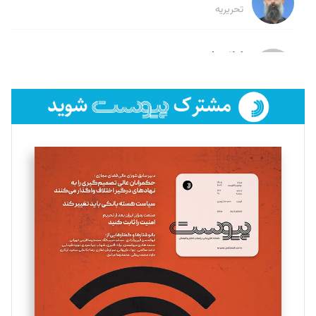
تحریریه
لیلا حنارود
تحریریه
فائزه فتحی رستمی
تحریریه
سروش کرمیان
تحریریه
مینا پاکدل
تحریریه