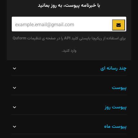
با خبرنامه پیوست، به روز بمانید
برای استفاده از ریکپچا بایستی کلید API را در صفحه ی تنظیمات Quform
وارد کنید.
این
چند رسانه ای
قسمت
پیوست
نباید
خالی
پیوست روز
رها
شود.
پیوست ماه