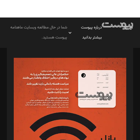
درباره پیوست
شما در حال مطالعه وبسایت ماهنامه
بیشتر بدانید
پیوست هستید.
صاحب امتیاز: موسسه پرسش (پویندگان راز ستاره شمال)
مدیر مسئول: محمدباقر اثنی‌عشری
سردبیر: مهرک محمودی
دبیر تحریریه: میثم قاسمی
د‌بیر ناداستان: سمانه سمیع
د‌بیر خدمت و تجارت: ابوالفضل رجبی
د‌بیر حقوق فناوری: حسام‌الدین ایپکچی
د‌بیر پیوست جهان: مینا پاکدل
د‌بیر تحریریه آنلاین: بابک نقاش
تحریریه‌: مجتبی محمود‌ی، آرش برهمند، یسنا امان‌پور، سروش کرمیان،
مصطفی مسجدی آرانی، ابوالفضل رجبی، زهرا فکرانه، فائزه فتحی