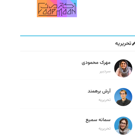
تحریریه
مهرک محمودی
سردبیر
آرش برهمند
تحریریه
سمانه سمیع
تحریریه