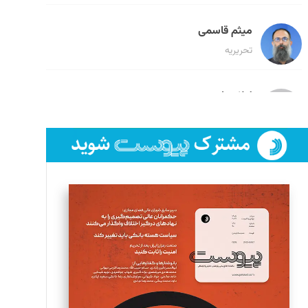
میثم قاسمی
تحریریه
لیلا حنارود
تحریریه
فائزه فتحی رستمی
تحریریه
سروش کرمیان
تحریریه
مینا پاکدل