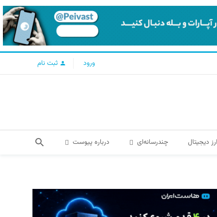
ورود
ثبت نام
رز دیجیتال
چندرسانه‌ای
درباره پیوست