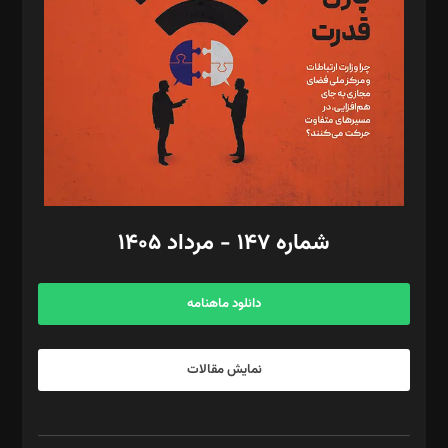
رستمی،مصطفی باستان
ویرایش: نگار استاد‌‌آقا
طراح یونیفرم: مجید توکلی
فیلمبرداری و عکاسی: امیر شفیعی، مانی لطفی زاده
گرافیک و صفحه‌آرایی: سید‌سبحان‌علی ثابت
مد‌یر توسعه تجاری: کامبیز برید‌
امور مالی: شاپور رهبری، محمد‌ کاظمی‌نیا
امور اد‌اری: راضیه محمود‌ی
شماره ۱۴۷ - مرداد ۱۴۰۵
مرکز تماس: ۰۲۱۴۲۸۲۴۰۰۰
آگهی و مشترکین: ۰۹۱۹۹۹۹۰۴۵۴
دانلود ماهنامه
نمایش مقالات