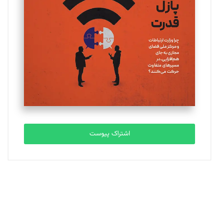
یسنا امان‌پور
تحریریه
ملینا جعفری
تحریریه
مصطفی مسجدی آرانی
تحریریه
اشتراک پیوست
بابک نقاش
تحریریه