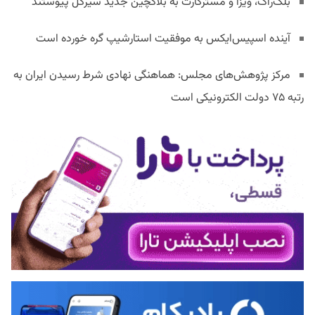
بلک‌راک، ویزا و مسترکارت به بلاکچین جدید سیرکل پیوستند
آینده اسپیس‌ایکس به موفقیت استارشیپ گره خورده است
مرکز پژوهش‌های مجلس: هماهنگی نهادی شرط رسیدن ایران به
رتبه ۷۵ دولت الکترونیکی است