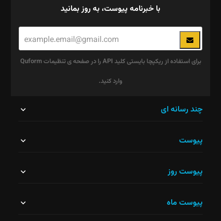
با خبرنامه پیوست، به روز بمانید
برای استفاده از ریکپچا بایستی کلید API را در صفحه ی تنظیمات Quform
وارد کنید.
این
چند رسانه ای
قسمت
پیوست
نباید
خالی
پیوست روز
رها
شود.
پیوست ماه