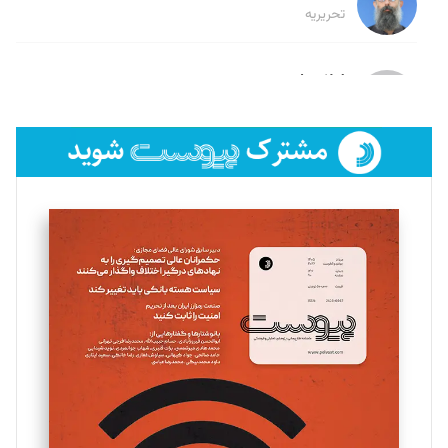
تحریریه
لیلا حنارود
تحریریه
فائزه فتحی رستمی
تحریریه
سروش کرمیان
تحریریه
مینا پاکدل
تحریریه