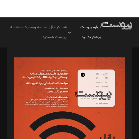
درباره پیوست
شما در حال مطالعه وبسایت ماهنامه
بیشتر بدانید
پیوست هستید.
صاحب امتیاز: موسسه پرسش (پویندگان راز ستاره شمال)
مدیر مسئول: محمدباقر اثنی‌عشری
سردبیر: مهرک محمودی
دبیر تحریریه: میثم قاسمی
د‌بیر ناداستان: سمانه سمیع
د‌بیر خدمت و تجارت: ابوالفضل رجبی
د‌بیر حقوق فناوری: حسام‌الدین ایپکچی
د‌بیر پیوست جهان: مینا پاکدل
د‌بیر تحریریه آنلاین: بابک نقاش
تحریریه‌: مجتبی محمود‌ی، آرش برهمند، یسنا امان‌پور، سروش کرمیان،
مصطفی مسجدی آرانی، ابوالفضل رجبی، زهرا فکرانه، فائزه فتحی