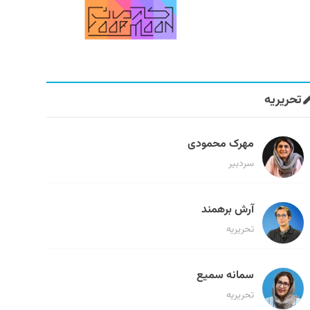
تحریریه
مهرک محمودی
سردبیر
آرش برهمند
تحریریه
سمانه سمیع
تحریریه