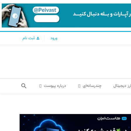
ورود
ثبت نام
رز دیجیتال
چندرسانه‌ای
درباره پیوست