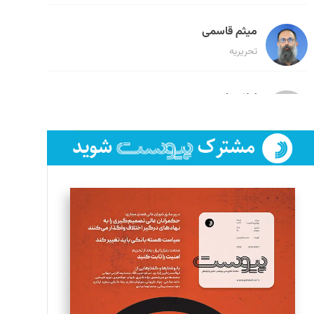
میثم قاسمی
تحریریه
لیلا حنارود
تحریریه
فائزه فتحی رستمی
تحریریه
سروش کرمیان
تحریریه
مینا پاکدل