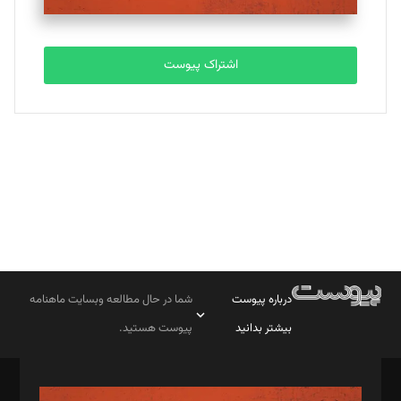
مصطفی مسجدی آرانی
تحریریه
اشتراک پیوست
بابک نقاش
تحریریه
درباره پیوست
شما در حال مطالعه وبسایت ماهنامه
بیشتر بدانید
پیوست هستید.
صاحب امتیاز: موسسه پرسش (پویندگان راز ستاره شمال)
مدیر مسئول: محمدباقر اثنی‌عشری