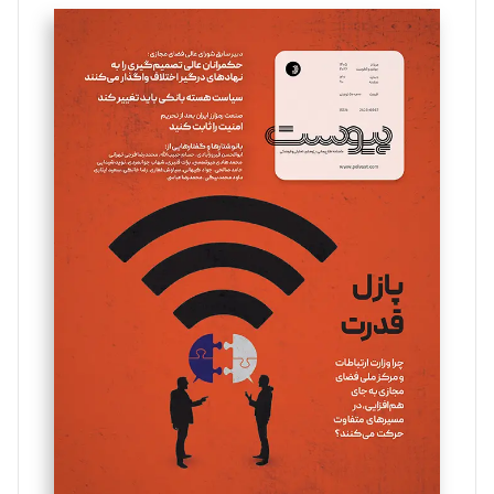
تحریریه
سروش کرمیان
تحریریه
مینا پاکدل
تحریریه
یسنا امان‌پور
تحریریه
ملینا جعفری
تحریریه