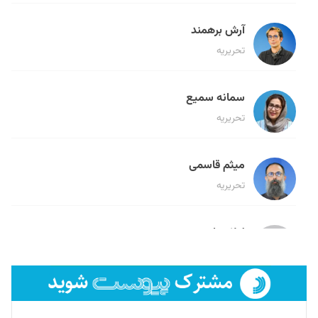
آرش برهمند
تحریریه
سمانه سمیع
تحریریه
میثم قاسمی
تحریریه
لیلا حنارود
تحریریه
فائزه فتحی رستمی