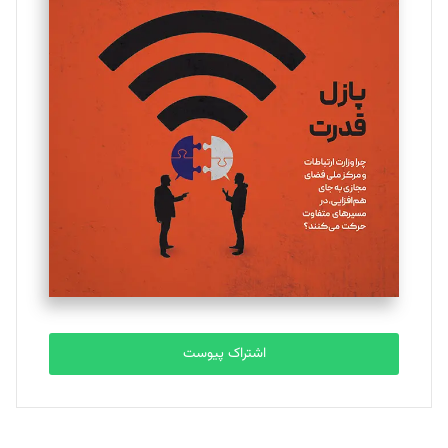
تحریریه
یسنا امان‌پور
تحریریه
ملینا جعفری
تحریریه
مصطفی مسجدی آرانی
تحریریه
اشتراک پیوست
بابک نقاش
تحریریه