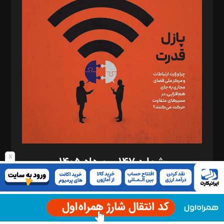
د‌بیر تحریریه آنلاین: بابک نقاش
تحریریه‌: مجتبی محمود‌ی، آرش برهمند، یسنا امان‌پور، سروش کرمیان،
مصطفی مسجدی آرانی، ابوالفضل رجبی، زهرا فکرانه، فائزه فتحی
رستمی،مصطفی باستان
ویرایش: نگار استاد‌‌آقا
طراح یونیفرم: مجید توکلی
فیلمبرداری و عکاسی: امیر شفیعی، مانی لطفی زاده
گرافیک و صفحه‌آرایی: سید‌سبحان‌علی ثابت
مد‌یر توسعه تجاری: کامبیز برید‌
امور مالی: شاپور رهبری، محمد‌ کاظمی‌نیا
امور اد‌اری: راضیه محمود‌ی
x
شماره ۱۴۷ - مرداد ۱۴۰۵
مرکز تماس: ۰۲۱۴۲۸۲۴۰۰۰
آگهی و مشترکین: ۰۹۱۹۹۹۹۰۴۵۴
دانلود ماهنامه