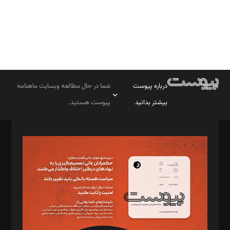
درباره پیوست
شما در حال مطالعه وبسایت ماهنامه
بیشتر بدانید
پیوست هستید.
صاحب امتیاز: موسسه پرسش (پویندگان راز ستاره شمال)
مدیر مسئول: محمدباقر اثنی‌عشری
سردبیر: مهرک محمودی
دبیر تحریریه: میثم قاسمی
د‌بیر ناداستان: سمانه سمیع
د‌بیر خدمت و تجارت: ابوالفضل رجبی
د‌بیر حقوق فناوری: حسام‌الدین ایپکچی
د‌بیر پیوست جهان: مینا پاکدل