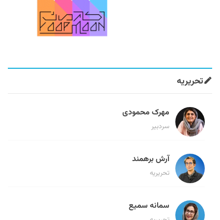
تحریریه
مهرک محمودی
سردبیر
آرش برهمند
تحریریه
سمانه سمیع
تحریریه