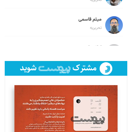
میثم قاسمی
تحریریه
لیلا حنارود
تحریریه
فائزه فتحی رستمی
تحریریه
سروش کرمیان
تحریریه
مینا پاکدل