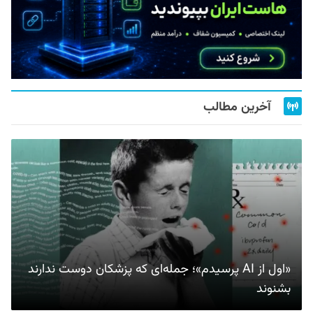
آخرین مطالب
«اول از AI پرسیدم»؛ جمله‌ای که پزشکان دوست ندارند
بشنوند