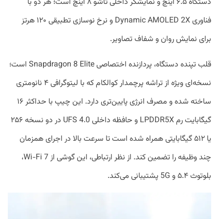
دستگاه ۶.۵ اینچ و نمایشگر داخلی تاشو ۸ اینچ است؛ هر دو با
فناوری Dynamic AMOLED 2X و نرخ نوسازی تطبیقی ۱۲۰ هرتز
برای نمایش روان و شفاف تصاویر.
قلب تپنده دستگاه، پردازنده اختصاصی Snapdragon 8 Elite است؛
نسخه‌ای ویژه از تراشه پرچمدار کوالکام که با لیتوگرافی ۴ نانومتری
ساخته شده و مصرف انرژی پایین‌تری دارد. این چیپ با حداکثر ۱۶
گیگابایت رم LPDDR5X و حافظه داخلی UFS 4.0 در دو نسخه ۲۵۶
یا ۵۱۲ گیگابایتی همراه شده است تا سرعت بالا در اجرای همزمان
چند وظیفه را تضمین کند. از نظر ارتباطی، این گوشی از Wi-Fi 7،
بلوتوث ۵.۴ و 5G پشتیبانی می‌کند.