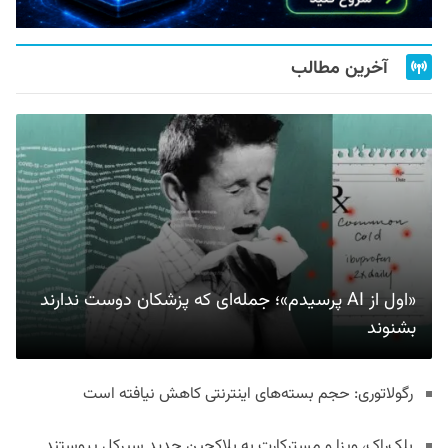
آخرین مطالب
«اول از AI پرسیدم»؛ جمله‌ای که پزشکان دوست ندارند
بشنوند
رگولاتوری: حجم بسته‌های اینترنتی کاهش نیافته است
بلک‌راک، ویزا و مسترکارت به بلاکچین جدید سیرکل پیوستند