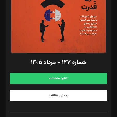
رستمی،مصطفی باستان
ویرایش: نگار استاد‌‌آقا
طراح یونیفرم: مجید توکلی
فیلمبرداری و عکاسی: امیر شفیعی، مانی لطفی زاده
گرافیک و صفحه‌آرایی: سید‌سبحان‌علی ثابت
مد‌یر توسعه تجاری: کامبیز برید‌
امور مالی: شاپور رهبری، محمد‌ کاظمی‌نیا
امور اد‌اری: راضیه محمود‌ی
شماره ۱۴۷ - مرداد ۱۴۰۵
مرکز تماس: ۰۲۱۴۲۸۲۴۰۰۰
آگهی و مشترکین: ۰۹۱۹۹۹۹۰۴۵۴
دانلود ماهنامه
نمایش مقالات