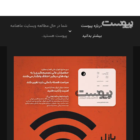
درباره پیوست
شما در حال مطالعه وبسایت ماهنامه
بیشتر بدانید
پیوست هستید.
صاحب امتیاز: موسسه پرسش (پویندگان راز ستاره شمال)
مدیر مسئول: محمدباقر اثنی‌عشری
سردبیر: مهرک محمودی
دبیر تحریریه: میثم قاسمی
د‌بیر ناداستان: سمانه سمیع
د‌بیر خدمت و تجارت: ابوالفضل رجبی
د‌بیر حقوق فناوری: حسام‌الدین ایپکچی
د‌بیر پیوست جهان: مینا پاکدل
د‌بیر تحریریه آنلاین: بابک نقاش
تحریریه‌: مجتبی محمود‌ی، آرش برهمند، یسنا امان‌پور، سروش کرمیان،
مصطفی مسجدی آرانی، ابوالفضل رجبی، زهرا فکرانه، فائزه فتحی