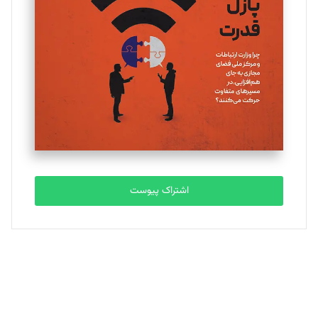
یسنا امان‌پور
تحریریه
ملینا جعفری
تحریریه
مصطفی مسجدی آرانی
تحریریه
اشتراک پیوست
بابک نقاش
تحریریه