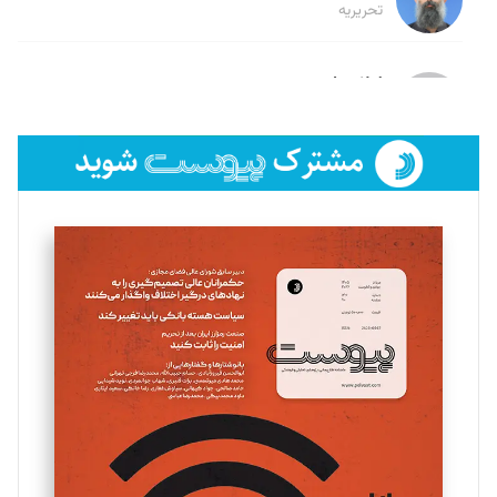
تحریریه
لیلا حنارود
تحریریه
فائزه فتحی رستمی
تحریریه
سروش کرمیان
تحریریه
مینا پاکدل
تحریریه