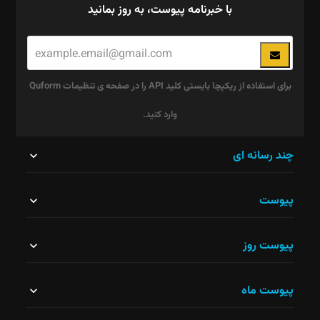
با خبرنامه پیوست، به روز بمانید
برای استفاده از ریکپچا بایستی کلید API را در صفحه ی تنظیمات Quform
وارد کنید.
این
چند رسانه ای
قسمت
پیوست
نباید
خالی
پیوست روز
رها
شود.
پیوست ماه