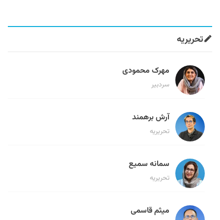
تحریریه
مهرک محمودی
سردبیر
آرش برهمند
تحریریه
سمانه سمیع
تحریریه
میثم قاسمی