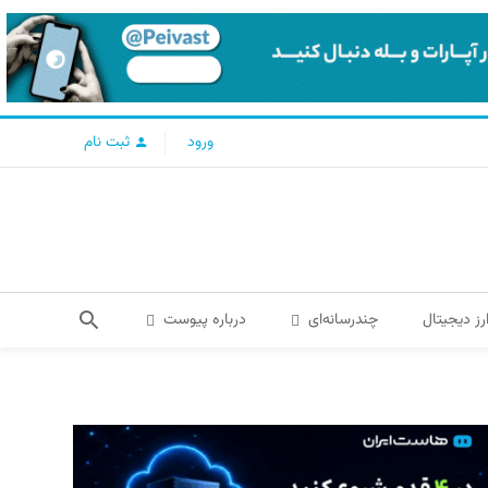
ورود
ثبت نام
رز دیجیتال
چندرسانه‌ای
درباره پیوست