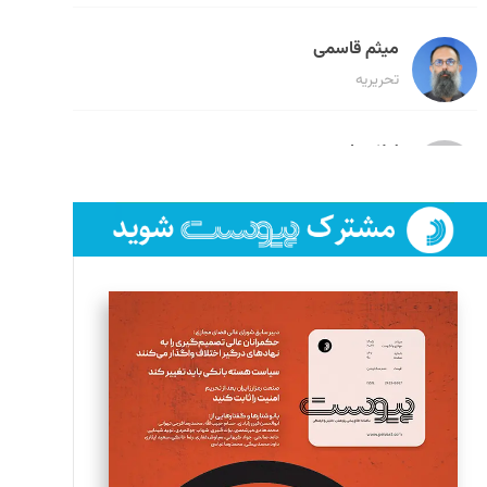
میثم قاسمی
تحریریه
لیلا حنارود
تحریریه
فائزه فتحی رستمی
تحریریه
سروش کرمیان
تحریریه
مینا پاکدل