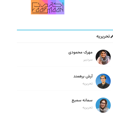
تحریریه
مهرک محمودی
سردبیر
آرش برهمند
تحریریه
سمانه سمیع
تحریریه