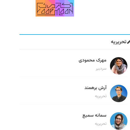
تحریریه
مهرک محمودی
سردبیر
آرش برهمند
تحریریه
سمانه سمیع
تحریریه