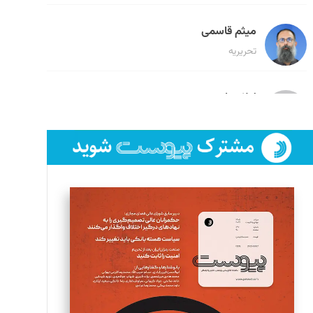
میثم قاسمی
تحریریه
لیلا حنارود
تحریریه
فائزه فتحی رستمی
تحریریه
سروش کرمیان
تحریریه
مینا پاکدل