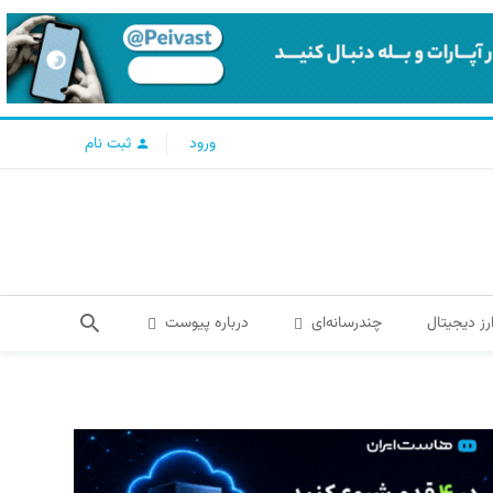
ورود
ثبت نام
رز دیجیتال
چندرسانه‌ای
درباره پیوست