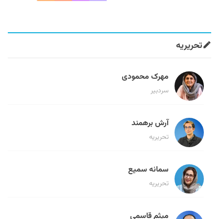
تحریریه
مهرک محمودی
سردبیر
آرش برهمند
تحریریه
سمانه سمیع
تحریریه
میثم قاسمی