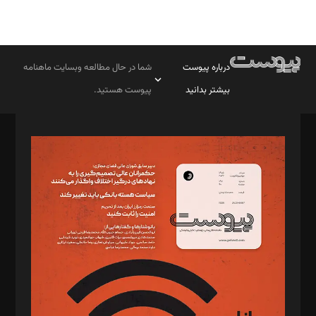
درباره پیوست
شما در حال مطالعه وبسایت ماهنامه
بیشتر بدانید
پیوست هستید.
صاحب امتیاز: موسسه پرسش (پویندگان راز ستاره شمال)
مدیر مسئول: محمدباقر اثنی‌عشری
سردبیر: مهرک محمودی
دبیر تحریریه: میثم قاسمی
د‌بیر ناداستان: سمانه سمیع
د‌بیر خدمت و تجارت: ابوالفضل رجبی
د‌بیر حقوق فناوری: حسام‌الدین ایپکچی
د‌بیر پیوست جهان: مینا پاکدل
د‌بیر تحریریه آنلاین: بابک نقاش
تحریریه‌: مجتبی محمود‌ی، آرش برهمند، یسنا امان‌پور، سروش کرمیان،