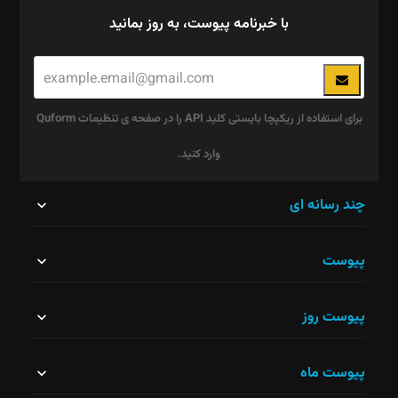
با خبرنامه پیوست، به روز بمانید
برای استفاده از ریکپچا بایستی کلید API را در صفحه ی تنظیمات Quform
وارد کنید.
این
چند رسانه ای
قسمت
پیوست
نباید
خالی
پیوست روز
رها
شود.
پیوست ماه