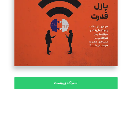
یسنا امان‌پور
تحریریه
ملینا جعفری
تحریریه
مصطفی مسجدی آرانی
تحریریه
اشتراک پیوست
بابک نقاش
تحریریه