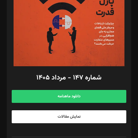
مصطفی مسجدی آرانی، ابوالفضل رجبی، زهرا فکرانه، فائزه فتحی
رستمی،مصطفی باستان
ویرایش: نگار استاد‌‌آقا
طراح یونیفرم: مجید توکلی
فیلمبرداری و عکاسی: امیر شفیعی، مانی لطفی زاده
گرافیک و صفحه‌آرایی: سید‌سبحان‌علی ثابت
مد‌یر توسعه تجاری: کامبیز برید‌
امور مالی: شاپور رهبری، محمد‌ کاظمی‌نیا
امور اد‌اری: راضیه محمود‌ی
شماره ۱۴۷ - مرداد ۱۴۰۵
مرکز تماس: ۰۲۱۴۲۸۲۴۰۰۰
آگهی و مشترکین: ۰۹۱۹۹۹۹۰۴۵۴
دانلود ماهنامه
نمایش مقالات