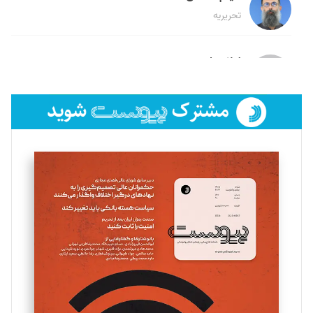
تحریریه
لیلا حنارود
تحریریه
فائزه فتحی رستمی
تحریریه
سروش کرمیان
تحریریه
مینا پاکدل
تحریریه