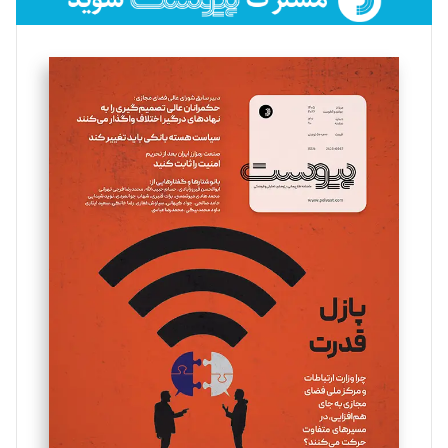
فائزه فتحی رستمی
تحریریه
سروش کرمیان
تحریریه
مینا پاکدل
تحریریه
یسنا امان‌پور
تحریریه
ملینا جعفری
تحریریه