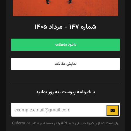
مد‌یر توسعه تجاری: کامبیز برید‌
امور مالی: شاپور رهبری، محمد‌ کاظمی‌نیا
امور اد‌اری: راضیه محمود‌ی
شماره ۱۴۷ - مرداد ۱۴۰۵
مرکز تماس: ۰۲۱۴۲۸۲۴۰۰۰
آگهی و مشترکین: ۰۹۱۹۹۹۹۰۴۵۴
دانلود ماهنامه
نمایش مقالات
با خبرنامه پیوست، به روز بمانید
برای استفاده از ریکپچا بایستی کلید API را در صفحه ی تنظیمات Quform