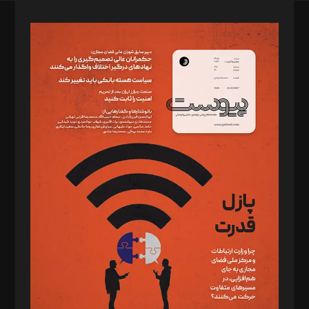
صاحب امتیاز: موسسه پرسش (پویندگان راز ستاره شمال)
مدیر مسئول: محمدباقر اثنی‌عشری
سردبیر: مهرک محمودی
دبیر تحریریه: میثم قاسمی
د‌بیر ناداستان: سمانه سمیع
د‌بیر خدمت و تجارت: ابوالفضل رجبی
د‌بیر حقوق فناوری: حسام‌الدین ایپکچی
د‌بیر پیوست جهان: مینا پاکدل
د‌بیر تحریریه آنلاین: بابک نقاش
تحریریه‌: مجتبی محمود‌ی، آرش برهمند، یسنا امان‌پور، سروش کرمیان،
مصطفی مسجدی آرانی، ابوالفضل رجبی، زهرا فکرانه، فائزه فتحی
رستمی،مصطفی باستان
ویرایش: نگار استاد‌‌آقا
طراح یونیفرم: مجید توکلی
فیلمبرداری و عکاسی: امیر شفیعی، مانی لطفی زاده
گرافیک و صفحه‌آرایی: سید‌سبحان‌علی ثابت