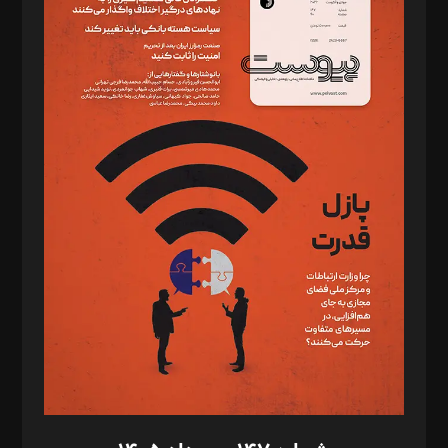
دبیر تحریریه: میثم قاسمی
د‌بیر ناداستان: سمانه سمیع
د‌بیر خدمت و تجارت: ابوالفضل رجبی
د‌بیر حقوق فناوری: حسام‌الدین ایپکچی
د‌بیر پیوست جهان: مینا پاکدل
د‌بیر تحریریه آنلاین: بابک نقاش
تحریریه‌: مجتبی محمود‌ی، آرش برهمند، یسنا امان‌پور، سروش کرمیان،
مصطفی مسجدی آرانی، ابوالفضل رجبی، زهرا فکرانه، فائزه فتحی
رستمی،مصطفی باستان
ویرایش: نگار استاد‌‌آقا
طراح یونیفرم: مجید توکلی
فیلمبرداری و عکاسی: امیر شفیعی، مانی لطفی زاده
گرافیک و صفحه‌آرایی: سید‌سبحان‌علی ثابت
مد‌یر توسعه تجاری: کامبیز برید‌
امور مالی: شاپور رهبری، محمد‌ کاظمی‌نیا
امور اد‌اری: راضیه محمود‌ی