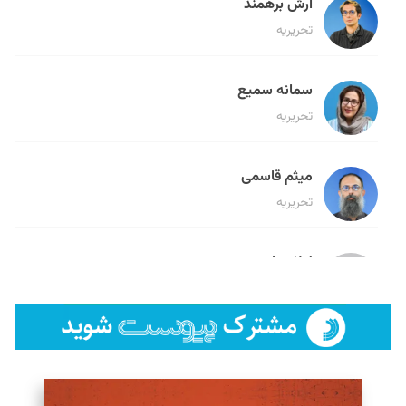
آرش برهمند
تحریریه
سمانه سمیع
تحریریه
میثم قاسمی
تحریریه
لیلا حنارود
تحریریه
فائزه فتحی رستمی
تحریریه