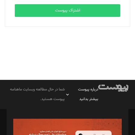
اشتراک پیوست
بابک نقاش
تحریریه
درباره پیوست
شما در حال مطالعه وبسایت ماهنامه
بیشتر بدانید
پیوست هستید.
صاحب امتیاز: موسسه پرسش (پویندگان راز ستاره شمال)
مدیر مسئول: محمدباقر اثنی‌عشری
سردبیر: مهرک محمودی