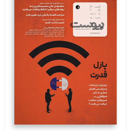
سروش کرمیان
تحریریه
مینا پاکدل
تحریریه
یسنا امان‌پور
تحریریه
ملینا جعفری
تحریریه
مصطفی مسجدی آرانی
تحریریه