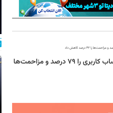
تیم «سلامت چت دیوار» سرقت حساب کاربری را ۷۹ درصد و مزاحمت‌ها