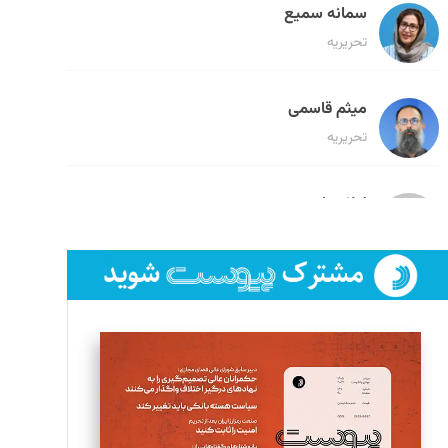
سمانه سمیع
تحریریه
میثم قاسمی
تحریریه
لیلا حنارود
تحریریه
فائزه فتحی رستمی
تحریریه
سروش کرمیان
تحریریه