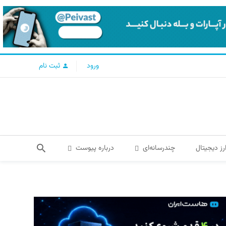
ورود
ثبت نام
رز دیجیتال
چندرسانه‌ای
درباره پیوست