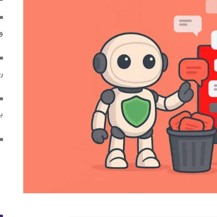
و 
رم
ب