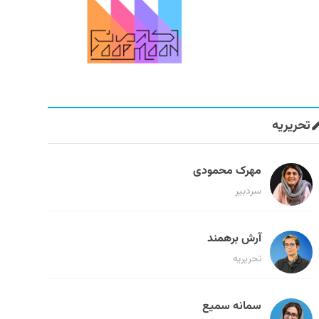
تحریریه
مهرک محمودی
سردبیر
آرش برهمند
تحریریه
سمانه سمیع