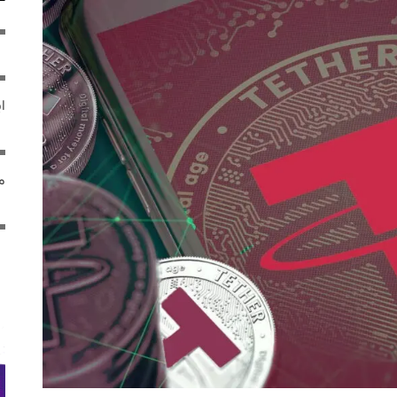
ایر
مص