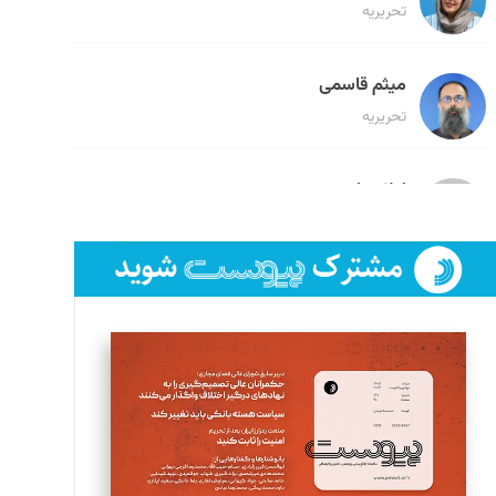
تحریریه
میثم قاسمی
تحریریه
لیلا حنارود
تحریریه
فائزه فتحی رستمی
تحریریه
سروش کرمیان
تحریریه