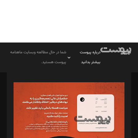
درباره پیوست
شما در حال مطالعه وبسایت ماهنامه
بیشتر بدانید
پیوست هستید.
صاحب امتیاز: موسسه پرسش (پویندگان راز ستاره شمال)
مدیر مسئول: محمدباقر اثنی‌عشری
سردبیر: مهرک محمودی
دبیر تحریریه: میثم قاسمی
د‌بیر ناداستان: سمانه سمیع
د‌بیر خدمت و تجارت: ابوالفضل رجبی
د‌بیر حقوق فناوری: حسام‌الدین ایپکچی
د‌بیر پیوست جهان: مینا پاکدل