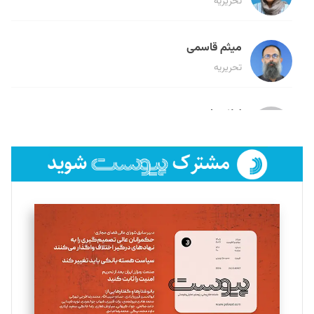
تحریریه
میثم قاسمی
تحریریه
لیلا حنارود
تحریریه
فائزه فتحی رستمی
تحریریه
سروش کرمیان
تحریریه