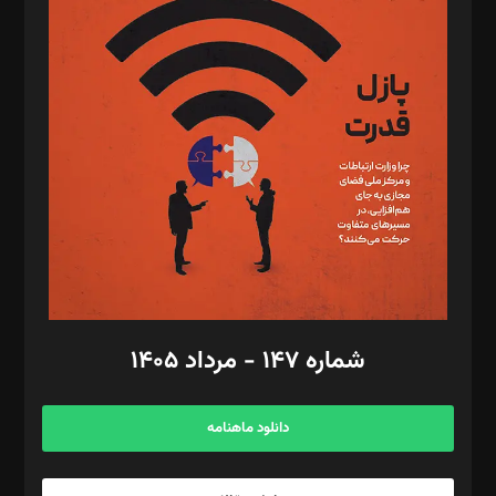
د‌بیر تحریریه آنلاین: بابک نقاش
تحریریه‌: مجتبی محمود‌ی، آرش برهمند، یسنا امان‌پور، سروش کرمیان،
مصطفی مسجدی آرانی، ابوالفضل رجبی، زهرا فکرانه، فائزه فتحی
رستمی،مصطفی باستان
ویرایش: نگار استاد‌‌آقا
طراح یونیفرم: مجید توکلی
فیلمبرداری و عکاسی: امیر شفیعی، مانی لطفی زاده
گرافیک و صفحه‌آرایی: سید‌سبحان‌علی ثابت
مد‌یر توسعه تجاری: کامبیز برید‌
امور مالی: شاپور رهبری، محمد‌ کاظمی‌نیا
امور اد‌اری: راضیه محمود‌ی
شماره ۱۴۷ - مرداد ۱۴۰۵
مرکز تماس: ۰۲۱۴۲۸۲۴۰۰۰
آگهی و مشترکین: ۰۹۱۹۹۹۹۰۴۵۴
دانلود ماهنامه