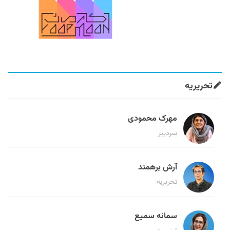
تحریریه
مهرک محمودی
سردبیر
آرش برهمند
تحریریه
سمانه سمیع