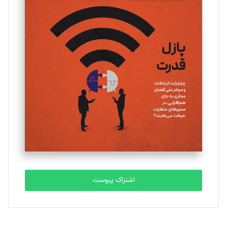
مینا پاکدل
تحریریه
یسنا امان‌پور
تحریریه
ملینا جعفری
تحریریه
مصطفی مسجدی آرانی
تحریریه
اشتراک پیوست
بابک نقاش
تحریریه