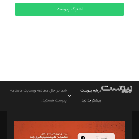
اشتراک پیوست
بابک نقاش
تحریریه
درباره پیوست
شما در حال مطالعه وبسایت ماهنامه
بیشتر بدانید
پیوست هستید.
صاحب امتیاز: موسسه پرسش (پویندگان راز ستاره شمال)
مدیر مسئول: محمدباقر اثنی‌عشری
سردبیر: مهرک محمودی