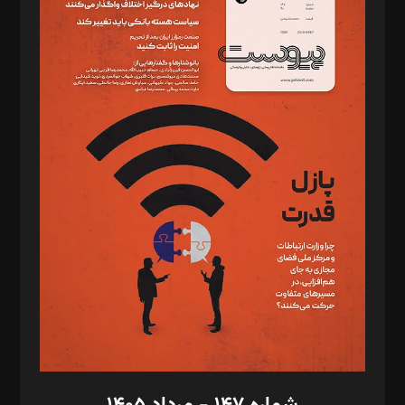
دبیر تحریریه: میثم قاسمی
د‌بیر ناداستان: سمانه سمیع
د‌بیر خدمت و تجارت: ابوالفضل رجبی
د‌بیر حقوق فناوری: حسام‌الدین ایپکچی
د‌بیر پیوست جهان: مینا پاکدل
د‌بیر تحریریه آنلاین: بابک نقاش
تحریریه‌: مجتبی محمود‌ی، آرش برهمند، یسنا امان‌پور، سروش کرمیان،
مصطفی مسجدی آرانی، ابوالفضل رجبی، زهرا فکرانه، فائزه فتحی
رستمی،مصطفی باستان
ویرایش: نگار استاد‌‌آقا
طراح یونیفرم: مجید توکلی
فیلمبرداری و عکاسی: امیر شفیعی، مانی لطفی زاده
گرافیک و صفحه‌آرایی: سید‌سبحان‌علی ثابت
مد‌یر توسعه تجاری: کامبیز برید‌
امور مالی: شاپور رهبری، محمد‌ کاظمی‌نیا
امور اد‌اری: راضیه محمود‌ی