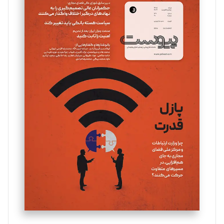
سروش کرمیان
تحریریه
مینا پاکدل
تحریریه
یسنا امان‌پور
تحریریه
ملینا جعفری
تحریریه
مصطفی مسجدی آرانی
تحریریه