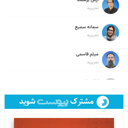
آرش برهمند
تحریریه
سمانه سمیع
تحریریه
میثم قاسمی
تحریریه
لیلا حنارود
تحریریه
فائزه فتحی رستمی
تحریریه