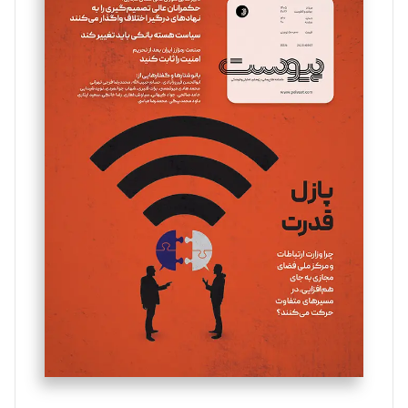
سروش کرمیان
تحریریه
مینا پاکدل
تحریریه
یسنا امان‌پور
تحریریه
ملینا جعفری
تحریریه
مصطفی مسجدی آرانی
تحریریه