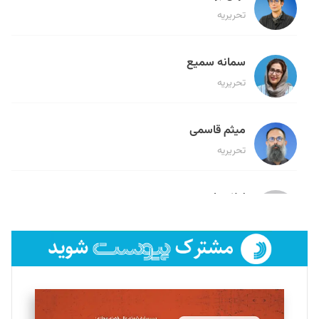
تحریریه
سمانه سمیع
تحریریه
میثم قاسمی
تحریریه
لیلا حنارود
تحریریه
فائزه فتحی رستمی
تحریریه