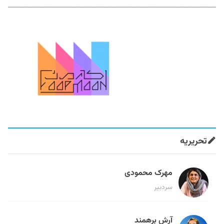
تحریریه
مهرک محمودی
سردبیر
آرش برهمند