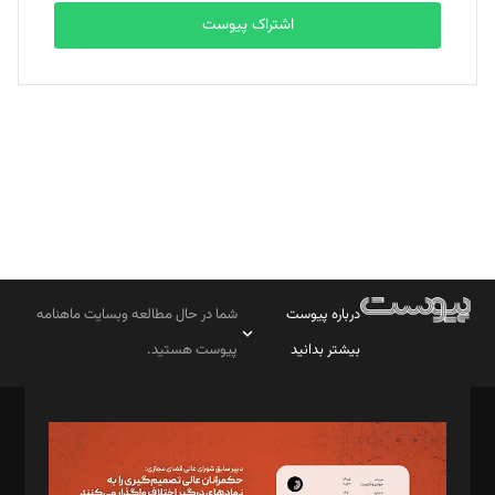
اشتراک پیوست
بابک نقاش
تحریریه
درباره پیوست
شما در حال مطالعه وبسایت ماهنامه
بیشتر بدانید
پیوست هستید.
صاحب امتیاز: موسسه پرسش (پویندگان راز ستاره شمال)
مدیر مسئول: محمدباقر اثنی‌عشری
سردبیر: مهرک محمودی