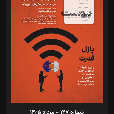
دبیر تحریریه: میثم قاسمی
د‌بیر ناداستان: سمانه سمیع
د‌بیر خدمت و تجارت: ابوالفضل رجبی
د‌بیر حقوق فناوری: حسام‌الدین ایپکچی
د‌بیر پیوست جهان: مینا پاکدل
د‌بیر تحریریه آنلاین: بابک نقاش
تحریریه‌: مجتبی محمود‌ی، آرش برهمند، یسنا امان‌پور، سروش کرمیان،
مصطفی مسجدی آرانی، ابوالفضل رجبی، زهرا فکرانه، فائزه فتحی
رستمی،مصطفی باستان
ویرایش: نگار استاد‌‌آقا
طراح یونیفرم: مجید توکلی
فیلمبرداری و عکاسی: امیر شفیعی، مانی لطفی زاده
گرافیک و صفحه‌آرایی: سید‌سبحان‌علی ثابت
مد‌یر توسعه تجاری: کامبیز برید‌
امور مالی: شاپور رهبری، محمد‌ کاظمی‌نیا
امور اد‌اری: راضیه محمود‌ی
شماره ۱۴۷ - مرداد ۱۴۰۵