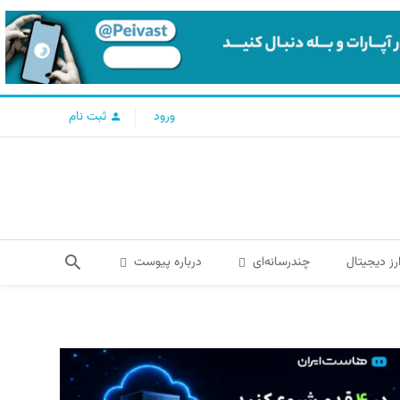
ورود
ثبت نام
رز دیجیتال
چندرسانه‌ای
درباره پیوست