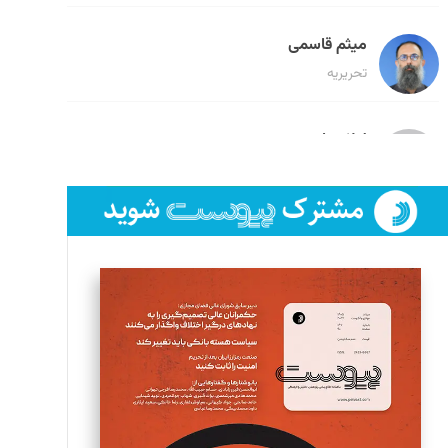
میثم قاسمی
تحریریه
لیلا حنارود
تحریریه
فائزه فتحی رستمی
تحریریه
سروش کرمیان
تحریریه
مینا پاکدل