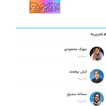
تحریریه
مهرک محمودی
سردبیر
آرش برهمند
تحریریه
سمانه سمیع
تحریریه