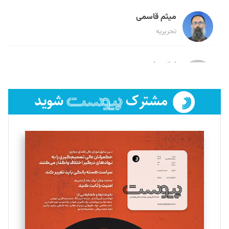
میثم قاسمی
تحریریه
لیلا حنارود
تحریریه
فائزه فتحی رستمی
تحریریه
سروش کرمیان
تحریریه
مینا پاکدل
تحریریه