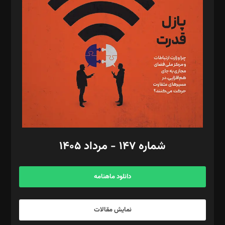
تحریریه‌: مجتبی محمود‌ی، آرش برهمند، یسنا امان‌پور، سروش کرمیان،
مصطفی مسجدی آرانی، ابوالفضل رجبی، زهرا فکرانه، فائزه فتحی
رستمی،مصطفی باستان
ویرایش: نگار استاد‌‌آقا
طراح یونیفرم: مجید توکلی
فیلمبرداری و عکاسی: امیر شفیعی، مانی لطفی زاده
گرافیک و صفحه‌آرایی: سید‌سبحان‌علی ثابت
مد‌یر توسعه تجاری: کامبیز برید‌
امور مالی: شاپور رهبری، محمد‌ کاظمی‌نیا
امور اد‌اری: راضیه محمود‌ی
شماره ۱۴۷ - مرداد ۱۴۰۵
مرکز تماس: ۰۲۱۴۲۸۲۴۰۰۰
آگهی و مشترکین: ۰۹۱۹۹۹۹۰۴۵۴
دانلود ماهنامه
نمایش مقالات