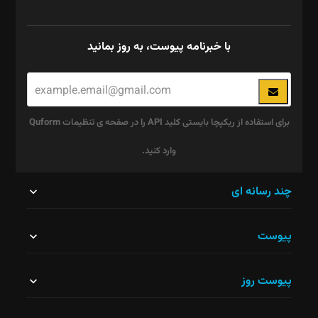
با خبرنامه پیوست، به روز بمانید
برای استفاده از ریکپچا بایستی کلید API را در صفحه ی تنظیمات Quform
وارد کنید.
این
چند رسانه ای
قسمت
پیوست
نباید
خالی
پیوست روز
رها