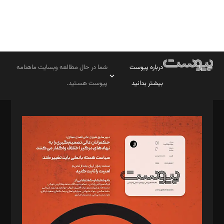
درباره پیوست
شما در حال مطالعه وبسایت ماهنامه
بیشتر بدانید
پیوست هستید.
صاحب امتیاز: موسسه پرسش (پویندگان راز ستاره شمال)
مدیر مسئول: محمدباقر اثنی‌عشری
سردبیر: مهرک محمودی
دبیر تحریریه: میثم قاسمی
د‌بیر ناداستان: سمانه سمیع
د‌بیر خدمت و تجارت: ابوالفضل رجبی
د‌بیر حقوق فناوری: حسام‌الدین ایپکچی
د‌بیر پیوست جهان: مینا پاکدل
د‌بیر تحریریه آنلاین: بابک نقاش