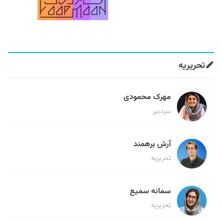
تحریریه
مهرک محمودی
سردبیر
آرش برهمند
تحریریه
سمانه سمیع
تحریریه