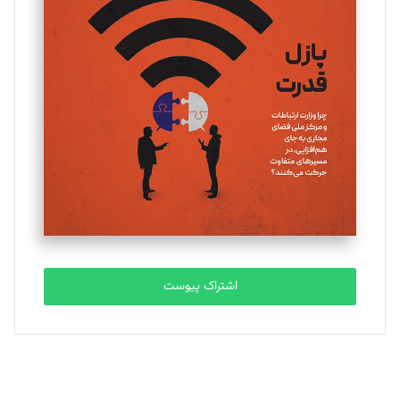
یسنا امان‌پور
تحریریه
ملینا جعفری
تحریریه
مصطفی مسجدی آرانی
تحریریه
اشتراک پیوست
بابک نقاش
تحریریه