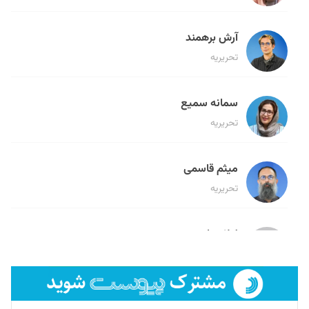
آرش برهمند
تحریریه
سمانه سمیع
تحریریه
میثم قاسمی
تحریریه
لیلا حنارود
تحریریه
فائزه فتحی رستمی