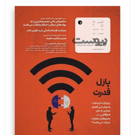
تحریریه
سروش کرمیان
تحریریه
مینا پاکدل
تحریریه
یسنا امان‌پور
تحریریه
ملینا جعفری
تحریریه