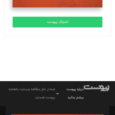
مصطفی مسجدی آرانی
تحریریه
اشتراک پیوست
بابک نقاش
تحریریه
درباره پیوست
شما در حال مطالعه وبسایت ماهنامه
بیشتر بدانید
پیوست هستید.
صاحب امتیاز: موسسه پرسش (پویندگان راز ستاره شمال)