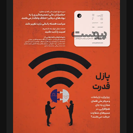
مدیر مسئول: محمدباقر اثنی‌عشری
سردبیر: مهرک محمودی
دبیر تحریریه: میثم قاسمی
د‌بیر ناداستان: سمانه سمیع
د‌بیر خدمت و تجارت: ابوالفضل رجبی
د‌بیر حقوق فناوری: حسام‌الدین ایپکچی
د‌بیر پیوست جهان: مینا پاکدل
د‌بیر تحریریه آنلاین: بابک نقاش
تحریریه‌: مجتبی محمود‌ی، آرش برهمند، یسنا امان‌پور، سروش کرمیان،
مصطفی مسجدی آرانی، ابوالفضل رجبی، زهرا فکرانه، فائزه فتحی
رستمی،مصطفی باستان
ویرایش: نگار استاد‌‌آقا
طراح یونیفرم: مجید توکلی
فیلمبرداری و عکاسی: امیر شفیعی، مانی لطفی زاده
گرافیک و صفحه‌آرایی: سید‌سبحان‌علی ثابت
مد‌یر توسعه تجاری: کامبیز برید‌