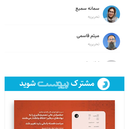
سمانه سمیع
تحریریه
میثم قاسمی
تحریریه
لیلا حنارود
تحریریه
فائزه فتحی رستمی
تحریریه
سروش کرمیان
تحریریه