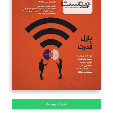
مینا پاکدل
تحریریه
یسنا امان‌پور
تحریریه
ملینا جعفری
تحریریه
مصطفی مسجدی آرانی
تحریریه
اشتراک پیوست
بابک نقاش