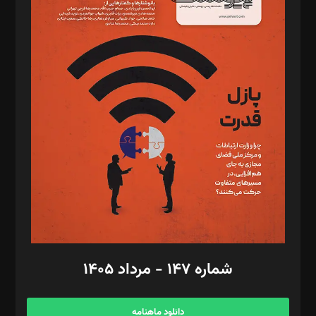
د‌بیر حقوق فناوری: حسام‌الدین ایپکچی
د‌بیر پیوست جهان: مینا پاکدل
د‌بیر تحریریه آنلاین: بابک نقاش
تحریریه‌: مجتبی محمود‌ی، آرش برهمند، یسنا امان‌پور، سروش کرمیان،
مصطفی مسجدی آرانی، ابوالفضل رجبی، زهرا فکرانه، فائزه فتحی
رستمی،مصطفی باستان
ویرایش: نگار استاد‌‌آقا
طراح یونیفرم: مجید توکلی
فیلمبرداری و عکاسی: امیر شفیعی، مانی لطفی زاده
گرافیک و صفحه‌آرایی: سید‌سبحان‌علی ثابت
مد‌یر توسعه تجاری: کامبیز برید‌
امور مالی: شاپور رهبری، محمد‌ کاظمی‌نیا
امور اد‌اری: راضیه محمود‌ی
شماره ۱۴۷ - مرداد ۱۴۰۵
مرکز تماس: ۰۲۱۴۲۸۲۴۰۰۰
آگهی و مشترکین: ۰۹۱۹۹۹۹۰۴۵۴
دانلود ماهنامه