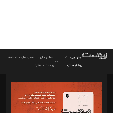
تحریریه
درباره پیوست
شما در حال مطالعه وبسایت ماهنامه
بیشتر بدانید
پیوست هستید.
صاحب امتیاز: موسسه پرسش (پویندگان راز ستاره شمال)
مدیر مسئول: محمدباقر اثنی‌عشری
سردبیر: مهرک محمودی
دبیر تحریریه: میثم قاسمی
د‌بیر ناداستان: سمانه سمیع
د‌بیر خدمت و تجارت: ابوالفضل رجبی