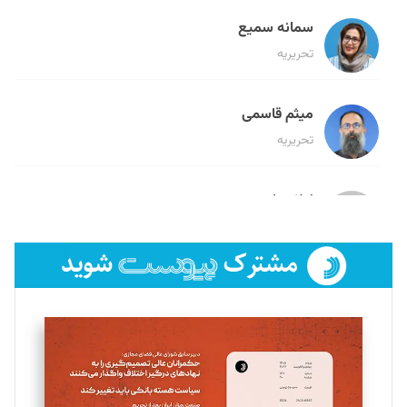
سمانه سمیع
تحریریه
میثم قاسمی
تحریریه
لیلا حنارود
تحریریه
فائزه فتحی رستمی
تحریریه
سروش کرمیان
تحریریه