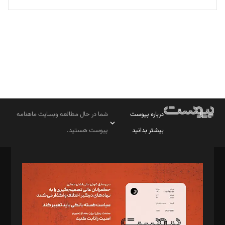
تحریریه
درباره پیوست
شما در حال مطالعه وبسایت ماهنامه
بیشتر بدانید
پیوست هستید.
صاحب امتیاز: موسسه پرسش (پویندگان راز ستاره شمال)
مدیر مسئول: محمدباقر اثنی‌عشری
سردبیر: مهرک محمودی
دبیر تحریریه: میثم قاسمی
د‌بیر ناداستان: سمانه سمیع
د‌بیر خدمت و تجارت: ابوالفضل رجبی