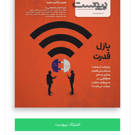
مینا پاکدل
تحریریه
یسنا امان‌پور
تحریریه
ملینا جعفری
تحریریه
مصطفی مسجدی آرانی
تحریریه
اشتراک پیوست
بابک نقاش