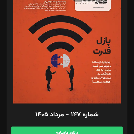
د‌بیر حقوق فناوری: حسام‌الدین ایپکچی
د‌بیر پیوست جهان: مینا پاکدل
د‌بیر تحریریه آنلاین: بابک نقاش
تحریریه‌: مجتبی محمود‌ی، آرش برهمند، یسنا امان‌پور، سروش کرمیان،
مصطفی مسجدی آرانی، ابوالفضل رجبی، زهرا فکرانه، فائزه فتحی
رستمی،مصطفی باستان
ویرایش: نگار استاد‌‌آقا
طراح یونیفرم: مجید توکلی
فیلمبرداری و عکاسی: امیر شفیعی، مانی لطفی زاده
گرافیک و صفحه‌آرایی: سید‌سبحان‌علی ثابت
مد‌یر توسعه تجاری: کامبیز برید‌
امور مالی: شاپور رهبری، محمد‌ کاظمی‌نیا
امور اد‌اری: راضیه محمود‌ی
شماره ۱۴۷ - مرداد ۱۴۰۵
مرکز تماس: ۰۲۱۴۲۸۲۴۰۰۰
آگهی و مشترکین: ۰۹۱۹۹۹۹۰۴۵۴
دانلود ماهنامه