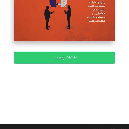
ملینا جعفری
تحریریه
مصطفی مسجدی آرانی
تحریریه
اشتراک پیوست
بابک نقاش
تحریریه