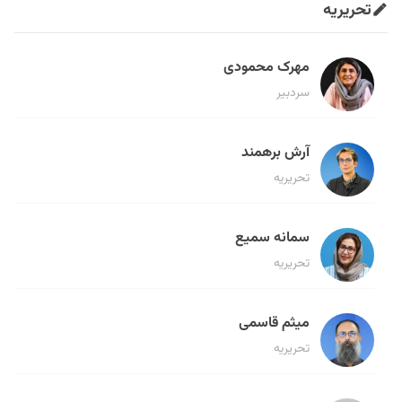
تحریریه
مهرک محمودی
سردبیر
آرش برهمند
تحریریه
سمانه سمیع
تحریریه
میثم قاسمی
تحریریه