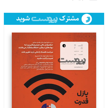
لیلا حنارود
تحریریه
فائزه فتحی رستمی
تحریریه
سروش کرمیان
تحریریه
مینا پاکدل
تحریریه
یسنا امان‌پور
تحریریه