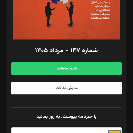
طراح یونیفرم: مجید توکلی
فیلمبرداری و عکاسی: امیر شفیعی، مانی لطفی زاده
گرافیک و صفحه‌آرایی: سید‌سبحان‌علی ثابت
مد‌یر توسعه تجاری: کامبیز برید‌
امور مالی: شاپور رهبری، محمد‌ کاظمی‌نیا
امور اد‌اری: راضیه محمود‌ی
شماره ۱۴۷ - مرداد ۱۴۰۵
مرکز تماس: ۰۲۱۴۲۸۲۴۰۰۰
آگهی و مشترکین: ۰۹۱۹۹۹۹۰۴۵۴
دانلود ماهنامه
نمایش مقالات
با خبرنامه پیوست، به روز بمانید