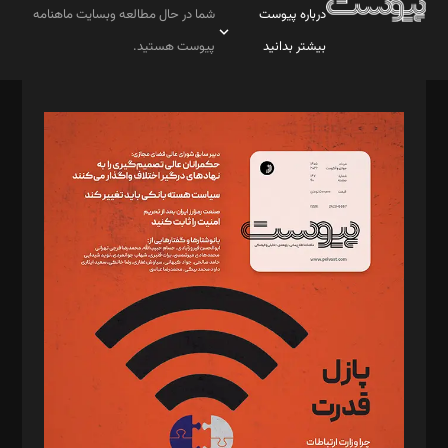
درباره پیوست
شما در حال مطالعه وبسایت ماهنامه
بیشتر بدانید
پیوست هستید.
صاحب امتیاز: موسسه پرسش (پویندگان راز ستاره شمال)
مدیر مسئول: محمدباقر اثنی‌عشری
سردبیر: مهرک محمودی
دبیر تحریریه: میثم قاسمی
د‌بیر ناداستان: سمانه سمیع
د‌بیر خدمت و تجارت: ابوالفضل رجبی
د‌بیر حقوق فناوری: حسام‌الدین ایپکچی
د‌بیر پیوست جهان: مینا پاکدل
د‌بیر تحریریه آنلاین: بابک نقاش
تحریریه‌: مجتبی محمود‌ی، آرش برهمند، یسنا امان‌پور، سروش کرمیان،
مصطفی مسجدی آرانی، ابوالفضل رجبی، زهرا فکرانه، فائزه فتحی
رستمی،مصطفی باستان
ویرایش: نگار استاد‌‌آقا