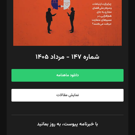
ویرایش: نگار استاد‌‌آقا
طراح یونیفرم: مجید توکلی
فیلمبرداری و عکاسی: امیر شفیعی، مانی لطفی زاده
گرافیک و صفحه‌آرایی: سید‌سبحان‌علی ثابت
مد‌یر توسعه تجاری: کامبیز برید‌
امور مالی: شاپور رهبری، محمد‌ کاظمی‌نیا
امور اد‌اری: راضیه محمود‌ی
شماره ۱۴۷ - مرداد ۱۴۰۵
مرکز تماس: ۰۲۱۴۲۸۲۴۰۰۰
آگهی و مشترکین: ۰۹۱۹۹۹۹۰۴۵۴
دانلود ماهنامه
نمایش مقالات
با خبرنامه پیوست، به روز بمانید