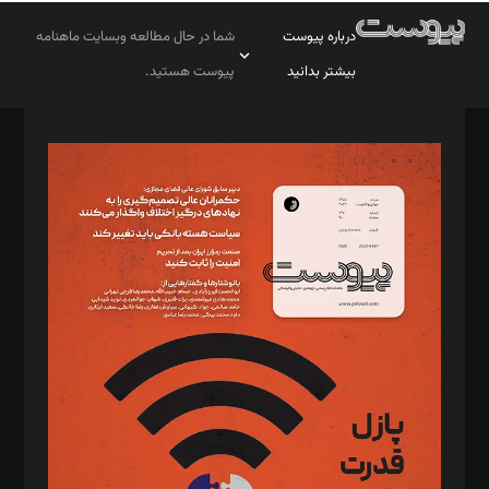
درباره پیوست
شما در حال مطالعه وبسایت ماهنامه
بیشتر بدانید
پیوست هستید.
صاحب امتیاز: موسسه پرسش (پویندگان راز ستاره شمال)
مدیر مسئول: محمدباقر اثنی‌عشری
سردبیر: مهرک محمودی
دبیر تحریریه: میثم قاسمی
د‌بیر ناداستان: سمانه سمیع
د‌بیر خدمت و تجارت: ابوالفضل رجبی
د‌بیر حقوق فناوری: حسام‌الدین ایپکچی
د‌بیر پیوست جهان: مینا پاکدل
د‌بیر تحریریه آنلاین: بابک نقاش
تحریریه‌: مجتبی محمود‌ی، آرش برهمند، یسنا امان‌پور، سروش کرمیان،
مصطفی مسجدی آرانی، ابوالفضل رجبی، زهرا فکرانه، فائزه فتحی
رستمی،مصطفی باستان