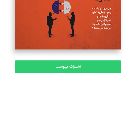
ملینا جعفری
تحریریه
مصطفی مسجدی آرانی
تحریریه
اشتراک پیوست
بابک نقاش
تحریریه