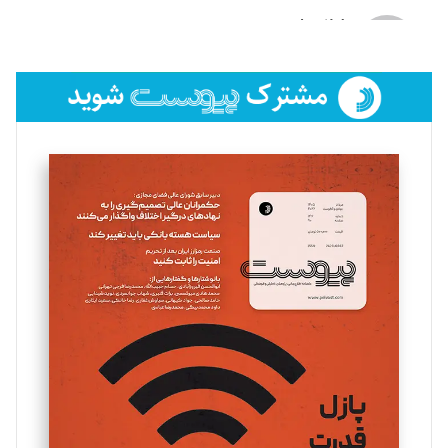
لیلا حنارود
تحریریه
فائزه فتحی رستمی
تحریریه
سروش کرمیان
تحریریه
مینا پاکدل
تحریریه
یسنا امان‌پور
تحریریه