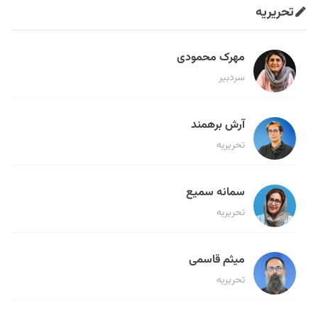
تحریریه
مهرک محمودی
سردبیر
آرش برهمند
تحریریه
سمانه سمیع
تحریریه
میثم قاسمی
تحریریه