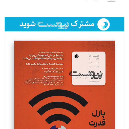
لیلا حنارود
تحریریه
فائزه فتحی رستمی
تحریریه
سروش کرمیان
تحریریه
مینا پاکدل
تحریریه
یسنا امان‌پور
تحریریه