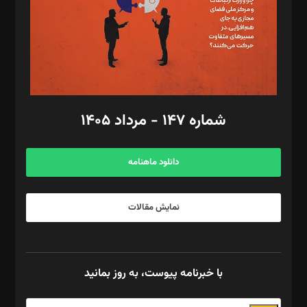
طراح یونیفرم: مجید توکلی
فیلمبرداری و عکاسی: امیر شفیعی، مانی لطفی زاده
گرافیک و صفحه‌آرایی: سید‌سبحان‌علی ثابت
مد‌یر توسعه تجاری: کامبیز برید‌
امور مالی: شاپور رهبری، محمد‌ کاظمی‌نیا
امور اد‌اری: راضیه محمود‌ی
شماره ۱۴۷ - مرداد ۱۴۰۵
مرکز تماس: ۰۲۱۴۲۸۲۴۰۰۰
آگهی و مشترکین: ۰۹۱۹۹۹۹۰۴۵۴
دانلود ماهنامه
نمایش مقالات
با خبرنامه پیوست، به روز بمانید