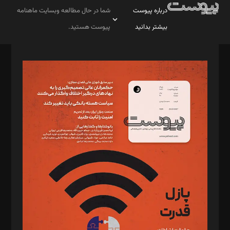
درباره پیوست
شما در حال مطالعه وبسایت ماهنامه
بیشتر بدانید
پیوست هستید.
صاحب امتیاز: موسسه پرسش (پویندگان راز ستاره شمال)
مدیر مسئول: محمدباقر اثنی‌عشری
سردبیر: مهرک محمودی
دبیر تحریریه: میثم قاسمی
د‌بیر ناداستان: سمانه سمیع
د‌بیر خدمت و تجارت: ابوالفضل رجبی
د‌بیر حقوق فناوری: حسام‌الدین ایپکچی
د‌بیر پیوست جهان: مینا پاکدل
د‌بیر تحریریه آنلاین: بابک نقاش
تحریریه‌: مجتبی محمود‌ی، آرش برهمند، یسنا امان‌پور، سروش کرمیان،
مصطفی مسجدی آرانی، ابوالفضل رجبی، زهرا فکرانه، فائزه فتحی
رستمی،مصطفی باستان
ویرایش: نگار استاد‌‌آقا