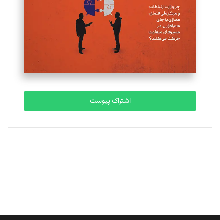
ملینا جعفری
تحریریه
مصطفی مسجدی آرانی
تحریریه
اشتراک پیوست
بابک نقاش
تحریریه