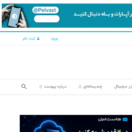
ورود
ثبت نام
رز دیجیتال
چندرسانه‌ای
درباره پیوست