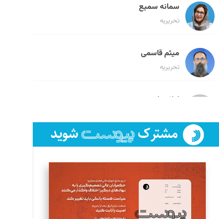
سمانه سمیع
تحریریه
میثم قاسمی
تحریریه
لیلا حنارود
تحریریه
فائزه فتحی رستمی
تحریریه
سروش کرمیان
تحریریه