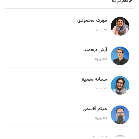
تحریریه
مهرک محمودی
سردبیر
آرش برهمند
تحریریه
سمانه سمیع
تحریریه
میثم قاسمی
تحریریه
لیلا حنارود