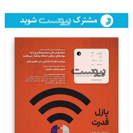
تحریریه
فائزه فتحی رستمی
تحریریه
سروش کرمیان
تحریریه
مینا پاکدل
تحریریه
یسنا امان‌پور
تحریریه