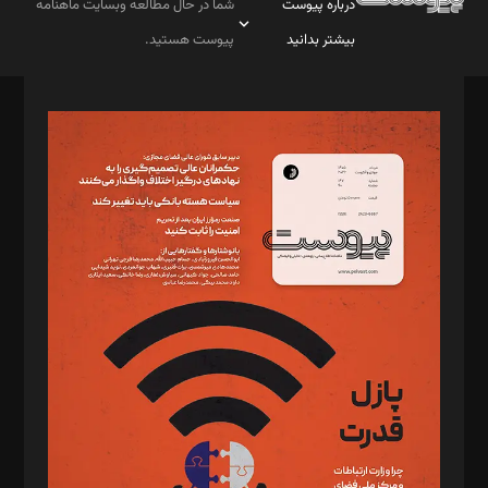
درباره پیوست
شما در حال مطالعه وبسایت ماهنامه
بیشتر بدانید
پیوست هستید.
صاحب امتیاز: موسسه پرسش (پویندگان راز ستاره شمال)
مدیر مسئول: محمدباقر اثنی‌عشری
سردبیر: مهرک محمودی
دبیر تحریریه: میثم قاسمی
د‌بیر ناداستان: سمانه سمیع
د‌بیر خدمت و تجارت: ابوالفضل رجبی
د‌بیر حقوق فناوری: حسام‌الدین ایپکچی
د‌بیر پیوست جهان: مینا پاکدل
د‌بیر تحریریه آنلاین: بابک نقاش
تحریریه‌: مجتبی محمود‌ی، آرش برهمند، یسنا امان‌پور، سروش کرمیان،
مصطفی مسجدی آرانی، ابوالفضل رجبی، زهرا فکرانه، فائزه فتحی
رستمی،مصطفی باستان
ویرایش: نگار استاد‌‌آقا
طراح یونیفرم: مجید توکلی