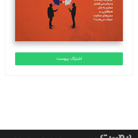
ملینا جعفری
تحریریه
مصطفی مسجدی آرانی
تحریریه
اشتراک پیوست
بابک نقاش
تحریریه