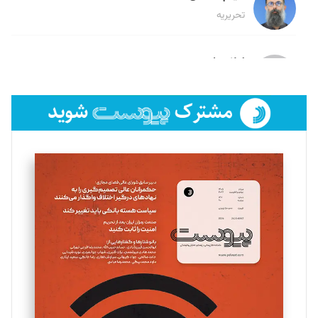
تحریریه
لیلا حنارود
تحریریه
فائزه فتحی رستمی
تحریریه
سروش کرمیان
تحریریه
مینا پاکدل
تحریریه