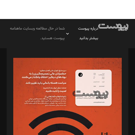
درباره پیوست
شما در حال مطالعه وبسایت ماهنامه
بیشتر بدانید
پیوست هستید.
صاحب امتیاز: موسسه پرسش (پویندگان راز ستاره شمال)
مدیر مسئول: محمدباقر اثنی‌عشری
سردبیر: مهرک محمودی
دبیر تحریریه: میثم قاسمی
د‌بیر ناداستان: سمانه سمیع
د‌بیر خدمت و تجارت: ابوالفضل رجبی
د‌بیر حقوق فناوری: حسام‌الدین ایپکچی
د‌بیر پیوست جهان: مینا پاکدل
د‌بیر تحریریه آنلاین: بابک نقاش
تحریریه‌: مجتبی محمود‌ی، آرش برهمند، یسنا امان‌پور، سروش کرمیان،