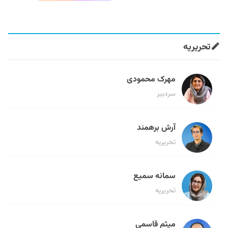
تحریریه
مهرک محمودی
سردبیر
آرش برهمند
تحریریه
سمانه سمیع
تحریریه
میثم قاسمی