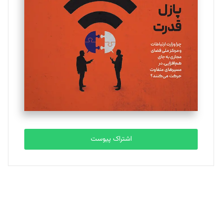
یسنا امان‌پور
تحریریه
ملینا جعفری
تحریریه
مصطفی مسجدی آرانی
تحریریه
اشتراک پیوست
بابک نقاش
تحریریه