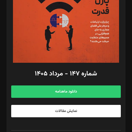
مصطفی مسجدی آرانی، ابوالفضل رجبی، زهرا فکرانه، فائزه فتحی
رستمی،مصطفی باستان
ویرایش: نگار استاد‌‌آقا
طراح یونیفرم: مجید توکلی
فیلمبرداری و عکاسی: امیر شفیعی، مانی لطفی زاده
گرافیک و صفحه‌آرایی: سید‌سبحان‌علی ثابت
مد‌یر توسعه تجاری: کامبیز برید‌
امور مالی: شاپور رهبری، محمد‌ کاظمی‌نیا
امور اد‌اری: راضیه محمود‌ی
شماره ۱۴۷ - مرداد ۱۴۰۵
مرکز تماس: ۰۲۱۴۲۸۲۴۰۰۰
آگهی و مشترکین: ۰۹۱۹۹۹۹۰۴۵۴
دانلود ماهنامه
نمایش مقالات