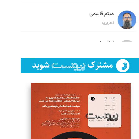
میثم قاسمی
تحریریه
لیلا حنارود
تحریریه
فائزه فتحی رستمی
تحریریه
سروش کرمیان
تحریریه
مینا پاکدل