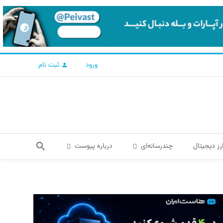
ورود
ثبت نام
رز دیجیتال
چندرسانه‌ای
درباره پیوست