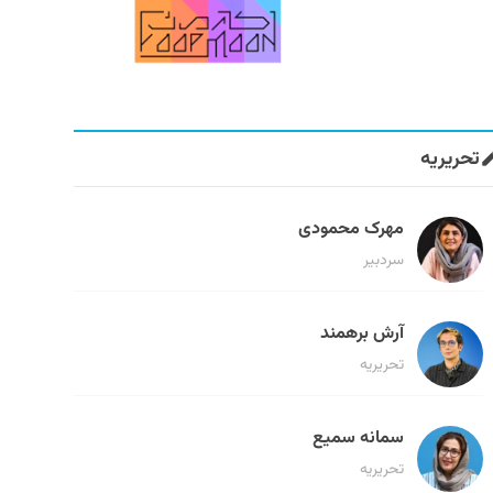
تحریریه
مهرک محمودی
سردبیر
آرش برهمند
تحریریه
سمانه سمیع
تحریریه