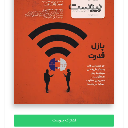
مینا پاکدل
تحریریه
یسنا امان‌پور
تحریریه
ملینا جعفری
تحریریه
مصطفی مسجدی آرانی
تحریریه
اشتراک پیوست
بابک نقاش