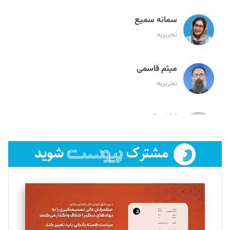
سمانه سمیع
تحریریه
میثم قاسمی
تحریریه
لیلا حنارود
تحریریه
فائزه فتحی رستمی
تحریریه
سروش کرمیان
تحریریه