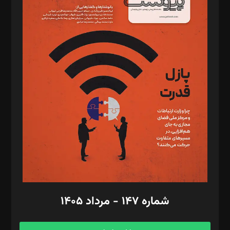
د‌بیر خدمت و تجارت: ابوالفضل رجبی
د‌بیر حقوق فناوری: حسام‌الدین ایپکچی
د‌بیر پیوست جهان: مینا پاکدل
د‌بیر تحریریه آنلاین: بابک نقاش
تحریریه‌: مجتبی محمود‌ی، آرش برهمند، یسنا امان‌پور، سروش کرمیان،
مصطفی مسجدی آرانی، ابوالفضل رجبی، زهرا فکرانه، فائزه فتحی
رستمی،مصطفی باستان
ویرایش: نگار استاد‌‌آقا
طراح یونیفرم: مجید توکلی
فیلمبرداری و عکاسی: امیر شفیعی، مانی لطفی زاده
گرافیک و صفحه‌آرایی: سید‌سبحان‌علی ثابت
مد‌یر توسعه تجاری: کامبیز برید‌
امور مالی: شاپور رهبری، محمد‌ کاظمی‌نیا
امور اد‌اری: راضیه محمود‌ی
شماره ۱۴۷ - مرداد ۱۴۰۵
مرکز تماس: ۰۲۱۴۲۸۲۴۰۰۰
آگهی و مشترکین: ۰۹۱۹۹۹۹۰۴۵۴