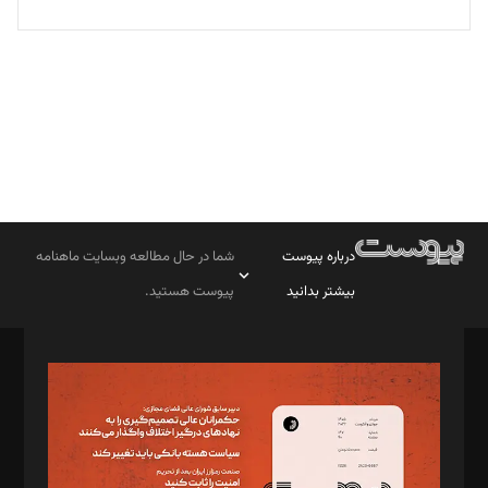
تحریریه
درباره پیوست
شما در حال مطالعه وبسایت ماهنامه
بیشتر بدانید
پیوست هستید.
صاحب امتیاز: موسسه پرسش (پویندگان راز ستاره شمال)
مدیر مسئول: محمدباقر اثنی‌عشری
سردبیر: مهرک محمودی
دبیر تحریریه: میثم قاسمی
د‌بیر ناداستان: سمانه سمیع