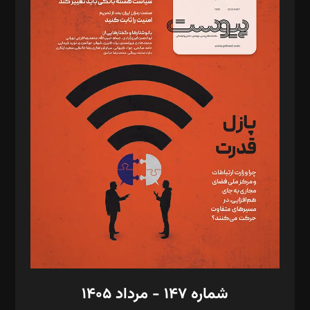
د‌بیر ناداستان: سمانه سمیع
د‌بیر خدمت و تجارت: ابوالفضل رجبی
د‌بیر حقوق فناوری: حسام‌الدین ایپکچی
د‌بیر پیوست جهان: مینا پاکدل
د‌بیر تحریریه آنلاین: بابک نقاش
تحریریه‌: مجتبی محمود‌ی، آرش برهمند، یسنا امان‌پور، سروش کرمیان،
مصطفی مسجدی آرانی، ابوالفضل رجبی، زهرا فکرانه، فائزه فتحی
رستمی،مصطفی باستان
ویرایش: نگار استاد‌‌آقا
طراح یونیفرم: مجید توکلی
فیلمبرداری و عکاسی: امیر شفیعی، مانی لطفی زاده
گرافیک و صفحه‌آرایی: سید‌سبحان‌علی ثابت
مد‌یر توسعه تجاری: کامبیز برید‌
امور مالی: شاپور رهبری، محمد‌ کاظمی‌نیا
امور اد‌اری: راضیه محمود‌ی
شماره ۱۴۷ - مرداد ۱۴۰۵
مرکز تماس: ۰۲۱۴۲۸۲۴۰۰۰