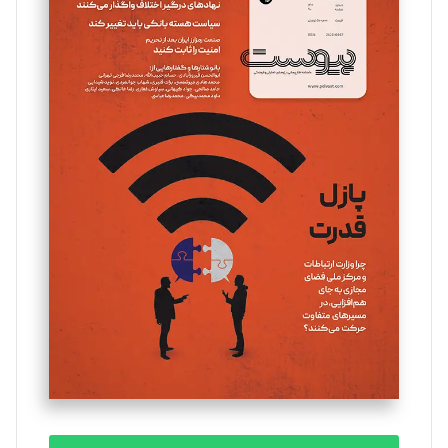
سروش کرمیان
تحریریه
مینا پاکدل
تحریریه
یسنا امان‌پور
تحریریه
ملینا جعفری
تحریریه
مصطفی مسجدی آرانی
تحریریه