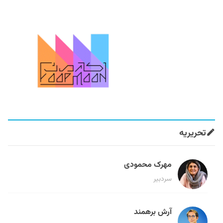
تحریریه
مهرک محمودی
سردبیر
آرش برهمند