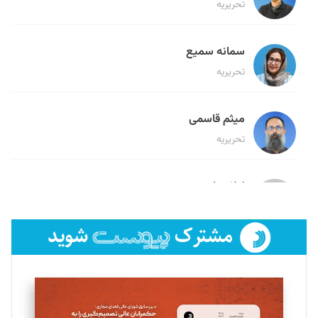
تحریریه
سمانه سمیع
تحریریه
میثم قاسمی
تحریریه
لیلا حنارود
تحریریه
فائزه فتحی رستمی
تحریریه