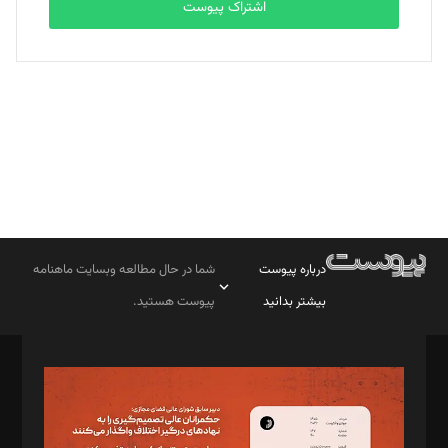
اشتراک پیوست
بابک نقاش
تحریریه
درباره پیوست
شما در حال مطالعه وبسایت ماهنامه
بیشتر بدانید
پیوست هستید.
صاحب امتیاز: موسسه پرسش (پویندگان راز ستاره شمال)
مدیر مسئول: محمدباقر اثنی‌عشری
سردبیر: مهرک محمودی
دبیر تحریریه: میثم قاسمی