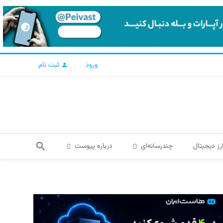
ورود
ثبت نام
رز دیجیتال
چندرسانه‌ای
درباره پیوست