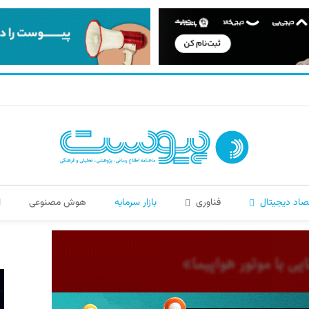
صاد دیجیتال
فناوری
بازار سرمایه
هوش مصنوعی
ا