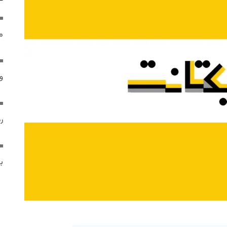
م
و 
رم
ب