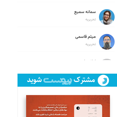
سمانه سمیع
تحریریه
میثم قاسمی
تحریریه
لیلا حنارود
تحریریه
فائزه فتحی رستمی
تحریریه
سروش کرمیان