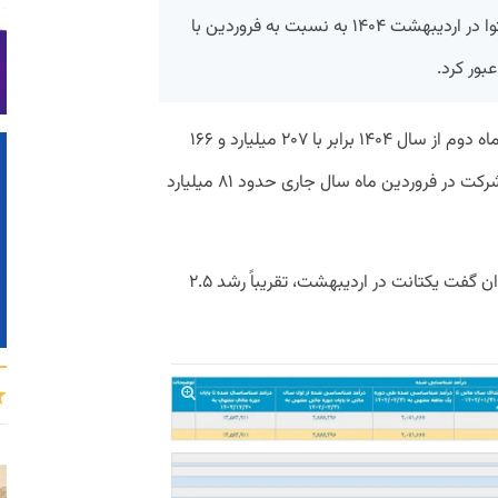
درآمد یکتانت از محل نشر هوشمند محتوا در اردیبهشت ۱۴۰۴ به نسبت به فروردین با
به‌گزارش پیوست، مجموع درآمد یکتانت در ماه دوم از سال ۱۴۰۴ برابر با ۲۰۷ میلیارد و ۱۶۶
میلیون و ۸۰۰ هزار تومان است. درآمد این شرکت در فروردین ماه سال جاری حدود ۸۱ میلیارد
با توجه به تفاوت درآمدی در این ۲ ماه می‌توان گفت یکتانت در اردیبهشت، تقریباً رشد ۲.۵