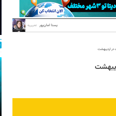
یسنا امان‌پور
تحریریه