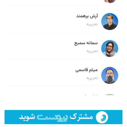
آرش برهمند
تحریریه
سمانه سمیع
تحریریه
میثم قاسمی
تحریریه
لیلا حنارود
تحریریه
فائزه فتحی رستمی