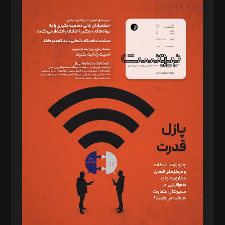
مدیر مسئول: محمدباقر اثنی‌عشری
سردبیر: مهرک محمودی
دبیر تحریریه: میثم قاسمی
د‌بیر ناداستان: سمانه سمیع
د‌بیر خدمت و تجارت: ابوالفضل رجبی
د‌بیر حقوق فناوری: حسام‌الدین ایپکچی
د‌بیر پیوست جهان: مینا پاکدل
د‌بیر تحریریه آنلاین: بابک نقاش
تحریریه‌: مجتبی محمود‌ی، آرش برهمند، یسنا امان‌پور، سروش کرمیان،
مصطفی مسجدی آرانی، ابوالفضل رجبی، زهرا فکرانه، فائزه فتحی
رستمی،مصطفی باستان
ویرایش: نگار استاد‌‌آقا
طراح یونیفرم: مجید توکلی
فیلمبرداری و عکاسی: امیر شفیعی، مانی لطفی زاده
گرافیک و صفحه‌آرایی: سید‌سبحان‌علی ثابت
مد‌یر توسعه تجاری: کامبیز برید‌