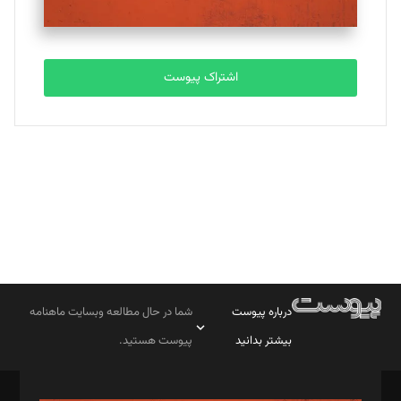
مصطفی مسجدی آرانی
تحریریه
اشتراک پیوست
بابک نقاش
تحریریه
درباره پیوست
شما در حال مطالعه وبسایت ماهنامه
بیشتر بدانید
پیوست هستید.
صاحب امتیاز: موسسه پرسش (پویندگان راز ستاره شمال)