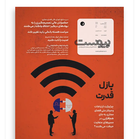
تحریریه
سروش کرمیان
تحریریه
مینا پاکدل
تحریریه
یسنا امان‌پور
تحریریه
ملینا جعفری
تحریریه