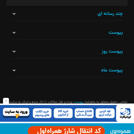
این
چند رسانه ای
قسمت
پیوست
نباید
خالی
پیوست روز
رها
شود.
پیوست ماه
x
تمامی حقوق متعلق به ماهنامه
پیوست
بوده و نقل مقالات با ذکر منبع و لینک به سایت
ماهنامه آزاد است