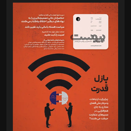
مدیر مسئول: محمدباقر اثنی‌عشری
سردبیر: مهرک محمودی
دبیر تحریریه: میثم قاسمی
د‌بیر ناداستان: سمانه سمیع
د‌بیر خدمت و تجارت: ابوالفضل رجبی
د‌بیر حقوق فناوری: حسام‌الدین ایپکچی
د‌بیر پیوست جهان: مینا پاکدل
د‌بیر تحریریه آنلاین: بابک نقاش
تحریریه‌: مجتبی محمود‌ی، آرش برهمند، یسنا امان‌پور، سروش کرمیان،
مصطفی مسجدی آرانی، ابوالفضل رجبی، زهرا فکرانه، فائزه فتحی
رستمی،مصطفی باستان
ویرایش: نگار استاد‌‌آقا
طراح یونیفرم: مجید توکلی
فیلمبرداری و عکاسی: امیر شفیعی، مانی لطفی زاده
گرافیک و صفحه‌آرایی: سید‌سبحان‌علی ثابت
مد‌یر توسعه تجاری: کامبیز برید‌