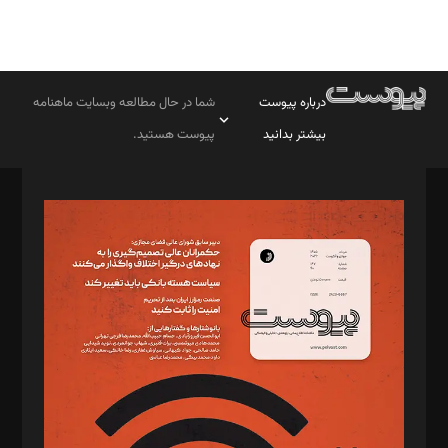
درباره پیوست
شما در حال مطالعه وبسایت ماهنامه
بیشتر بدانید
پیوست هستید.
صاحب امتیاز: موسسه پرسش (پویندگان راز ستاره شمال)
مدیر مسئول: محمدباقر اثنی‌عشری
سردبیر: مهرک محمودی
دبیر تحریریه: میثم قاسمی
د‌بیر ناداستان: سمانه سمیع
د‌بیر خدمت و تجارت: ابوالفضل رجبی
د‌بیر حقوق فناوری: حسام‌الدین ایپکچی
د‌بیر پیوست جهان: مینا پاکدل
د‌بیر تحریریه آنلاین: بابک نقاش
تحریریه‌: مجتبی محمود‌ی، آرش برهمند، یسنا امان‌پور، سروش کرمیان،