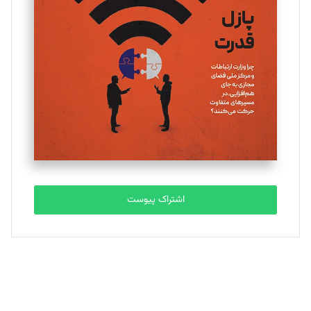
یسنا امان‌پور
تحریریه
ملینا جعفری
تحریریه
مصطفی مسجدی آرانی
تحریریه
اشتراک پیوست
بابک نقاش
تحریریه