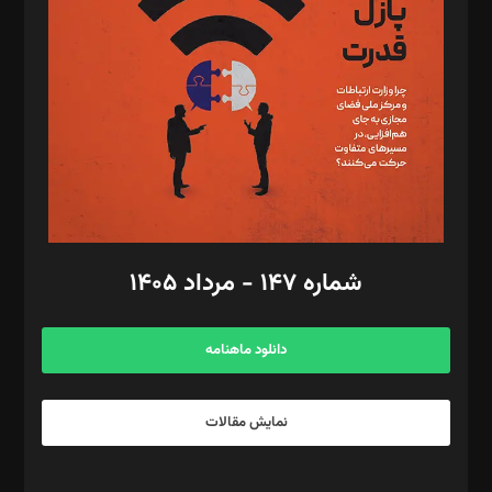
مصطفی مسجدی آرانی، ابوالفضل رجبی، زهرا فکرانه، فائزه فتحی
رستمی،مصطفی باستان
ویرایش: نگار استاد‌‌آقا
طراح یونیفرم: مجید توکلی
فیلمبرداری و عکاسی: امیر شفیعی، مانی لطفی زاده
گرافیک و صفحه‌آرایی: سید‌سبحان‌علی ثابت
مد‌یر توسعه تجاری: کامبیز برید‌
امور مالی: شاپور رهبری، محمد‌ کاظمی‌نیا
امور اد‌اری: راضیه محمود‌ی
شماره ۱۴۷ - مرداد ۱۴۰۵
مرکز تماس: ۰۲۱۴۲۸۲۴۰۰۰
آگهی و مشترکین: ۰۹۱۹۹۹۹۰۴۵۴
دانلود ماهنامه
نمایش مقالات