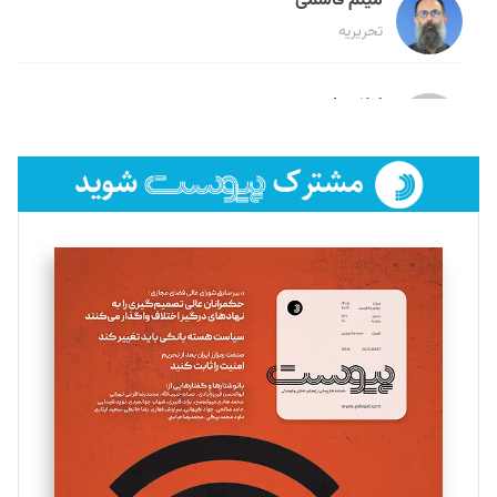
میثم قاسمی
تحریریه
لیلا حنارود
تحریریه
فائزه فتحی رستمی
تحریریه
سروش کرمیان
تحریریه
مینا پاکدل
تحریریه