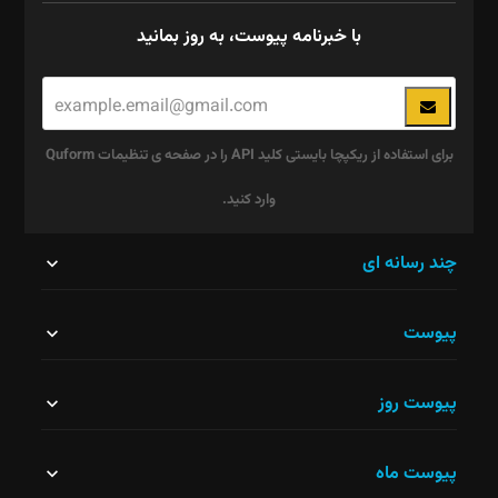
با خبرنامه پیوست، به روز بمانید
برای استفاده از ریکپچا بایستی کلید API را در صفحه ی تنظیمات Quform
وارد کنید.
این
چند رسانه ای
قسمت
پیوست
نباید
خالی
پیوست روز
رها
شود.
پیوست ماه