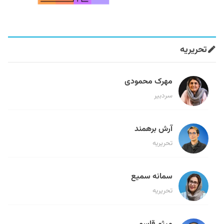
تحریریه
مهرک محمودی
سردبیر
آرش برهمند
تحریریه
سمانه سمیع
تحریریه