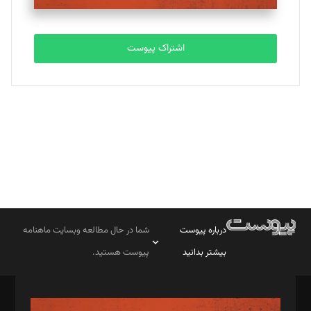
تحریریه
اشتراک پیوست
بابک نقاش
تحریریه
درباره پیوست
شما در حال مطالعه وبسایت ماهنامه
بیشتر بدانید
پیوست هستید.
صاحب امتیاز: موسسه پرسش (پویندگان راز ستاره شمال)
مدیر مسئول: محمدباقر اثنی‌عشری