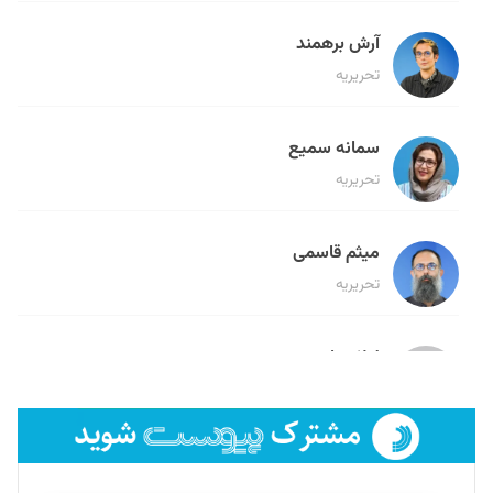
آرش برهمند
تحریریه
سمانه سمیع
تحریریه
میثم قاسمی
تحریریه
لیلا حنارود
تحریریه
فائزه فتحی رستمی