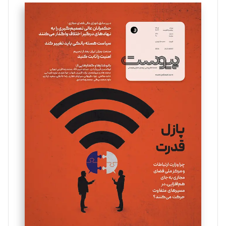
تحریریه
سروش کرمیان
تحریریه
مینا پاکدل
تحریریه
یسنا امان‌پور
تحریریه
ملینا جعفری
تحریریه
مصطفی مسجدی آرانی