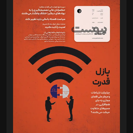
سردبیر: مهرک محمودی
دبیر تحریریه: میثم قاسمی
د‌بیر ناداستان: سمانه سمیع
د‌بیر خدمت و تجارت: ابوالفضل رجبی
د‌بیر حقوق فناوری: حسام‌الدین ایپکچی
د‌بیر پیوست جهان: مینا پاکدل
د‌بیر تحریریه آنلاین: بابک نقاش
تحریریه‌: مجتبی محمود‌ی، آرش برهمند، یسنا امان‌پور، سروش کرمیان،
مصطفی مسجدی آرانی، ابوالفضل رجبی، زهرا فکرانه، فائزه فتحی
رستمی،مصطفی باستان
ویرایش: نگار استاد‌‌آقا
طراح یونیفرم: مجید توکلی
فیلمبرداری و عکاسی: امیر شفیعی، مانی لطفی زاده
گرافیک و صفحه‌آرایی: سید‌سبحان‌علی ثابت
مد‌یر توسعه تجاری: کامبیز برید‌
امور مالی: شاپور رهبری، محمد‌ کاظمی‌نیا