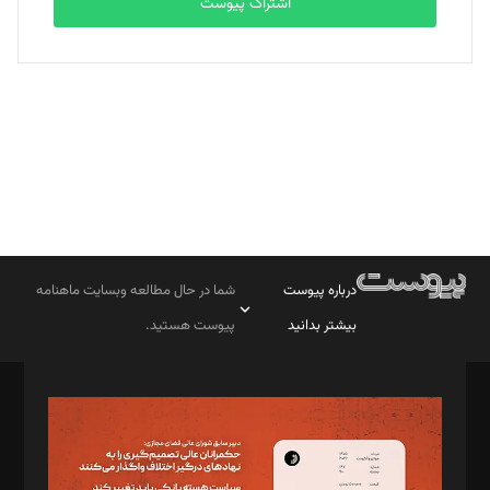
اشتراک پیوست
بابک نقاش
تحریریه
درباره پیوست
شما در حال مطالعه وبسایت ماهنامه
بیشتر بدانید
پیوست هستید.
صاحب امتیاز: موسسه پرسش (پویندگان راز ستاره شمال)
مدیر مسئول: محمدباقر اثنی‌عشری
سردبیر: مهرک محمودی
دبیر تحریریه: میثم قاسمی