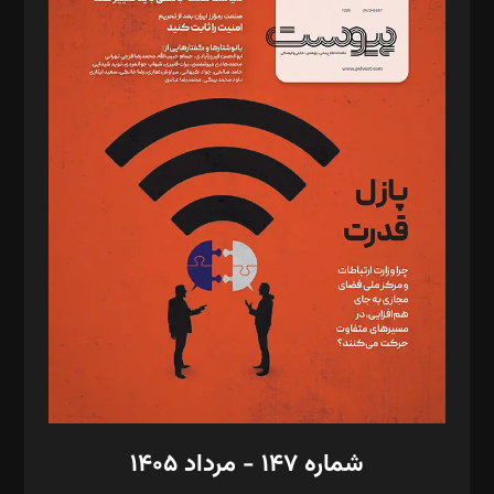
د‌بیر ناداستان: سمانه سمیع
د‌بیر خدمت و تجارت: ابوالفضل رجبی
د‌بیر حقوق فناوری: حسام‌الدین ایپکچی
د‌بیر پیوست جهان: مینا پاکدل
د‌بیر تحریریه آنلاین: بابک نقاش
تحریریه‌: مجتبی محمود‌ی، آرش برهمند، یسنا امان‌پور، سروش کرمیان،
مصطفی مسجدی آرانی، ابوالفضل رجبی، زهرا فکرانه، فائزه فتحی
رستمی،مصطفی باستان
ویرایش: نگار استاد‌‌آقا
طراح یونیفرم: مجید توکلی
فیلمبرداری و عکاسی: امیر شفیعی، مانی لطفی زاده
گرافیک و صفحه‌آرایی: سید‌سبحان‌علی ثابت
مد‌یر توسعه تجاری: کامبیز برید‌
امور مالی: شاپور رهبری، محمد‌ کاظمی‌نیا
امور اد‌اری: راضیه محمود‌ی
شماره ۱۴۷ - مرداد ۱۴۰۵
مرکز تماس: ۰۲۱۴۲۸۲۴۰۰۰