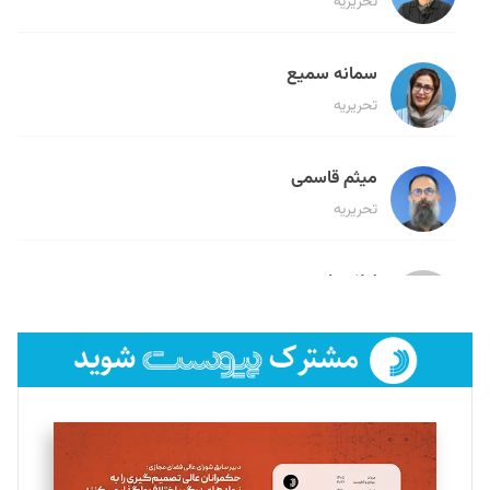
تحریریه
سمانه سمیع
تحریریه
میثم قاسمی
تحریریه
لیلا حنارود
تحریریه
فائزه فتحی رستمی
تحریریه