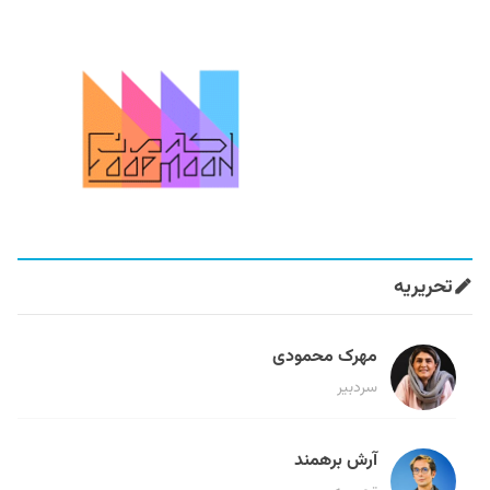
تحریریه
مهرک محمودی
سردبیر
آرش برهمند