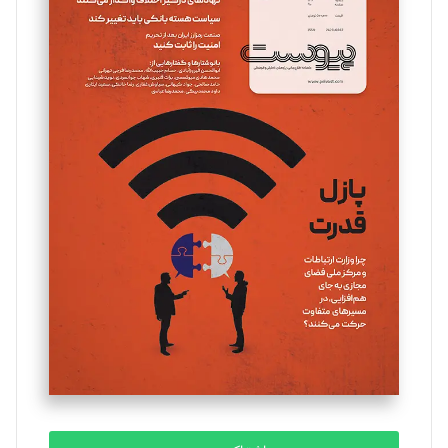
سروش کرمیان
تحریریه
مینا پاکدل
تحریریه
یسنا امان‌پور
تحریریه
ملینا جعفری
تحریریه
مصطفی مسجدی آرانی
تحریریه