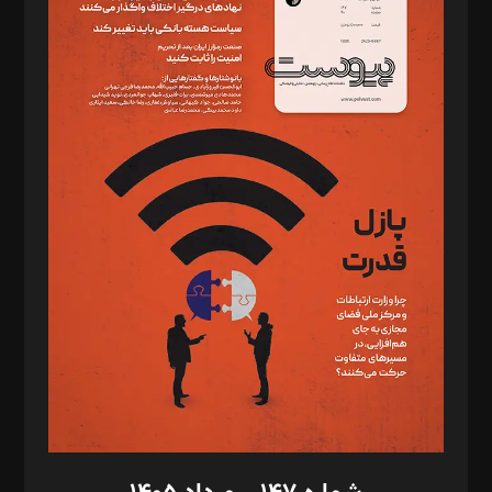
دبیر تحریریه: میثم قاسمی
د‌بیر ناداستان: سمانه سمیع
د‌بیر خدمت و تجارت: ابوالفضل رجبی
د‌بیر حقوق فناوری: حسام‌الدین ایپکچی
د‌بیر پیوست جهان: مینا پاکدل
د‌بیر تحریریه آنلاین: بابک نقاش
تحریریه‌: مجتبی محمود‌ی، آرش برهمند، یسنا امان‌پور، سروش کرمیان،
مصطفی مسجدی آرانی، ابوالفضل رجبی، زهرا فکرانه، فائزه فتحی
رستمی،مصطفی باستان
ویرایش: نگار استاد‌‌آقا
طراح یونیفرم: مجید توکلی
فیلمبرداری و عکاسی: امیر شفیعی، مانی لطفی زاده
گرافیک و صفحه‌آرایی: سید‌سبحان‌علی ثابت
مد‌یر توسعه تجاری: کامبیز برید‌
امور مالی: شاپور رهبری، محمد‌ کاظمی‌نیا
امور اد‌اری: راضیه محمود‌ی