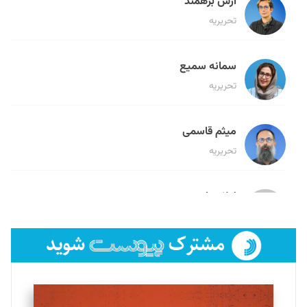
آرش برهمند
تحریریه
سمانه سمیع
تحریریه
میثم قاسمی
تحریریه
لیلا حنارود
تحریریه
فائزه فتحی رستمی
تحریریه