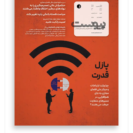
سروش کرمیان
تحریریه
مینا پاکدل
تحریریه
یسنا امان‌پور
تحریریه
ملینا جعفری
تحریریه
مصطفی مسجدی آرانی
تحریریه