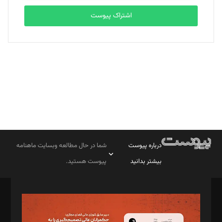
اشتراک پیوست
بابک نقاش
تحریریه
درباره پیوست
شما در حال مطالعه وبسایت ماهنامه
بیشتر بدانید
پیوست هستید.
صاحب امتیاز: موسسه پرسش (پویندگان راز ستاره شمال)
مدیر مسئول: محمدباقر اثنی‌عشری
سردبیر: مهرک محمودی