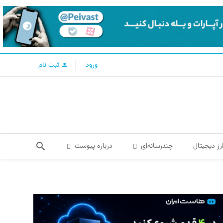
ورود
ثبت نام
رز دیجیتال
چندرسانه‌ای
درباره پیوست