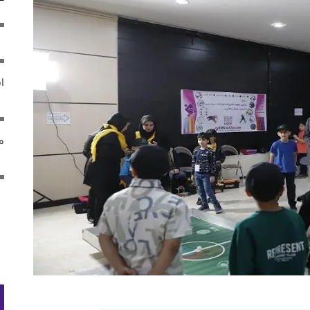
ایر
مص