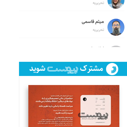
تحریریه
میثم قاسمی
تحریریه
لیلا حنارود
تحریریه
فائزه فتحی رستمی
تحریریه
سروش کرمیان
تحریریه