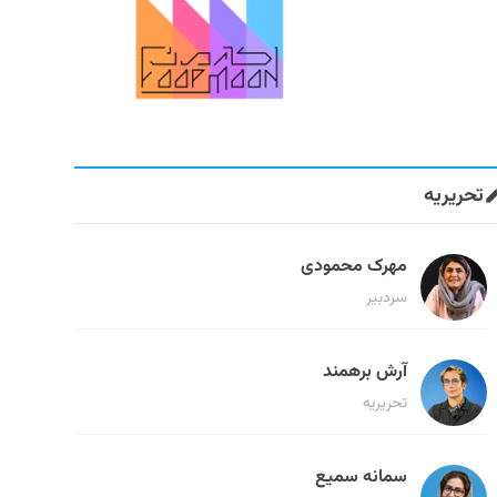
تحریریه
مهرک محمودی
سردبیر
آرش برهمند
تحریریه
سمانه سمیع