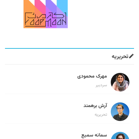
تحریریه
مهرک محمودی
سردبیر
آرش برهمند
تحریریه
سمانه سمیع