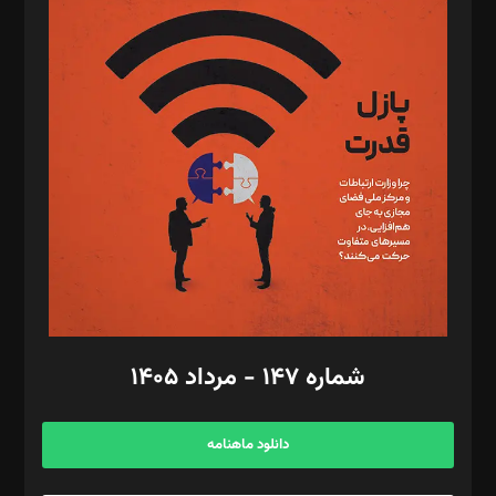
د‌بیر پیوست جهان: مینا پاکدل
د‌بیر تحریریه آنلاین: بابک نقاش
تحریریه‌: مجتبی محمود‌ی، آرش برهمند، یسنا امان‌پور، سروش کرمیان،
مصطفی مسجدی آرانی، ابوالفضل رجبی، زهرا فکرانه، فائزه فتحی
رستمی،مصطفی باستان
ویرایش: نگار استاد‌‌آقا
طراح یونیفرم: مجید توکلی
فیلمبرداری و عکاسی: امیر شفیعی، مانی لطفی زاده
گرافیک و صفحه‌آرایی: سید‌سبحان‌علی ثابت
مد‌یر توسعه تجاری: کامبیز برید‌
امور مالی: شاپور رهبری، محمد‌ کاظمی‌نیا
امور اد‌اری: راضیه محمود‌ی
شماره ۱۴۷ - مرداد ۱۴۰۵
مرکز تماس: ۰۲۱۴۲۸۲۴۰۰۰
آگهی و مشترکین: ۰۹۱۹۹۹۹۰۴۵۴
دانلود ماهنامه