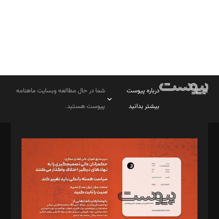
درباره پیوست
شما در حال مطالعه وبسایت ماهنامه
بیشتر بدانید
پیوست هستید.
صاحب امتیاز: موسسه پرسش (پویندگان راز ستاره شمال)
مدیر مسئول: محمدباقر اثنی‌عشری
سردبیر: مهرک محمودی
دبیر تحریریه: میثم قاسمی
د‌بیر ناداستان: سمانه سمیع
د‌بیر خدمت و تجارت: ابوالفضل رجبی
د‌بیر حقوق فناوری: حسام‌الدین ایپکچی