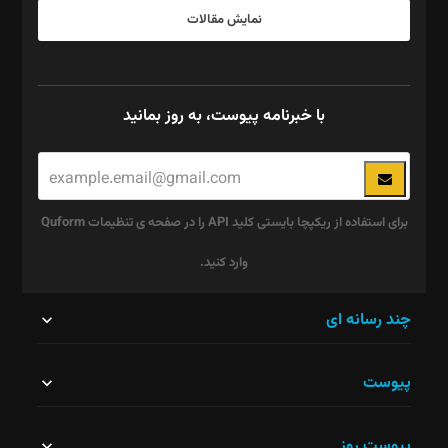
نمایش مقالات
با خبرنامه پیوست، به روز بمانید
برای استفاده از ریکپچا بایستی کلید API را در صفحه ی تنظیمات Quform
وارد کنید.
این
چند رسانه ای
قسمت
پیوست
نباید
خالی
پیوست روز