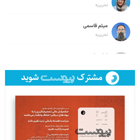
تحریریه
میثم قاسمی
تحریریه
لیلا حنارود
تحریریه
فائزه فتحی رستمی
تحریریه
سروش کرمیان
تحریریه