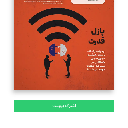
مینا پاکدل
تحریریه
یسنا امان‌پور
تحریریه
ملینا جعفری
تحریریه
مصطفی مسجدی آرانی
تحریریه
اشتراک پیوست
بابک نقاش
تحریریه