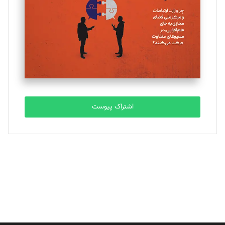
ملینا جعفری
تحریریه
مصطفی مسجدی آرانی
تحریریه
اشتراک پیوست
بابک نقاش
تحریریه