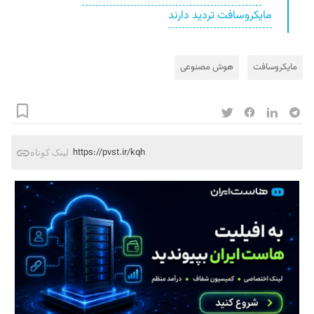
مایکروسافت تردید دارند
مایکروسافت
هوش مصنوعی
https://pvst.ir/kqh
لینک کوتاه