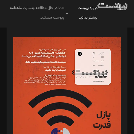
درباره پیوست
شما در حال مطالعه وبسایت ماهنامه
بیشتر بدانید
پیوست هستید.
صاحب امتیاز: موسسه پرسش (پویندگان راز ستاره شمال)
مدیر مسئول: محمدباقر اثنی‌عشری
سردبیر: مهرک محمودی
دبیر تحریریه: میثم قاسمی
د‌بیر ناداستان: سمانه سمیع
د‌بیر خدمت و تجارت: ابوالفضل رجبی
د‌بیر حقوق فناوری: حسام‌الدین ایپکچی
د‌بیر پیوست جهان: مینا پاکدل
د‌بیر تحریریه آنلاین: بابک نقاش
تحریریه‌: مجتبی محمود‌ی، آرش برهمند، یسنا امان‌پور، سروش کرمیان،
مصطفی مسجدی آرانی، ابوالفضل رجبی، زهرا فکرانه، فائزه فتحی
رستمی،مصطفی باستان
ویرایش: نگار استاد‌‌آقا