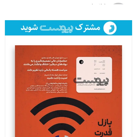
لیلا حنارود
تحریریه
فائزه فتحی رستمی
تحریریه
سروش کرمیان
تحریریه
مینا پاکدل
تحریریه
یسنا امان‌پور
تحریریه