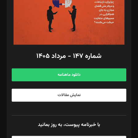
طراح یونیفرم: مجید توکلی
فیلمبرداری و عکاسی: امیر شفیعی، مانی لطفی زاده
گرافیک و صفحه‌آرایی: سید‌سبحان‌علی ثابت
مد‌یر توسعه تجاری: کامبیز برید‌
امور مالی: شاپور رهبری، محمد‌ کاظمی‌نیا
امور اد‌اری: راضیه محمود‌ی
شماره ۱۴۷ - مرداد ۱۴۰۵
مرکز تماس: ۰۲۱۴۲۸۲۴۰۰۰
آگهی و مشترکین: ۰۹۱۹۹۹۹۰۴۵۴
دانلود ماهنامه
نمایش مقالات
با خبرنامه پیوست، به روز بمانید