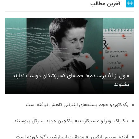
آخرین مطالب
«اول از AI پرسیدم»؛ جمله‌ای که پزشکان دوست ندارند
بشنوند
رگولاتوری: حجم بسته‌های اینترنتی کاهش نیافته است
بلک‌راک، ویزا و مسترکارت به بلاکچین جدید سیرکل پیوستند
آینده اسپیس‌ایکس به موفقیت استارشیپ گره خورده است