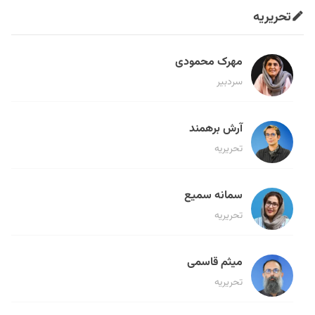
تحریریه
مهرک محمودی
سردبیر
آرش برهمند
تحریریه
سمانه سمیع
تحریریه
میثم قاسمی
تحریریه