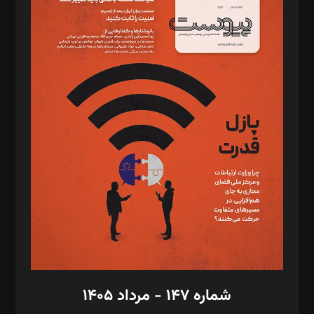
د‌بیر ناداستان: سمانه سمیع
د‌بیر خدمت و تجارت: ابوالفضل رجبی
د‌بیر حقوق فناوری: حسام‌الدین ایپکچی
د‌بیر پیوست جهان: مینا پاکدل
د‌بیر تحریریه آنلاین: بابک نقاش
تحریریه‌: مجتبی محمود‌ی، آرش برهمند، یسنا امان‌پور، سروش کرمیان،
مصطفی مسجدی آرانی، ابوالفضل رجبی، زهرا فکرانه، فائزه فتحی
رستمی،مصطفی باستان
ویرایش: نگار استاد‌‌آقا
طراح یونیفرم: مجید توکلی
فیلمبرداری و عکاسی: امیر شفیعی، مانی لطفی زاده
گرافیک و صفحه‌آرایی: سید‌سبحان‌علی ثابت
مد‌یر توسعه تجاری: کامبیز برید‌
امور مالی: شاپور رهبری، محمد‌ کاظمی‌نیا
امور اد‌اری: راضیه محمود‌ی
شماره ۱۴۷ - مرداد ۱۴۰۵
مرکز تماس: ۰۲۱۴۲۸۲۴۰۰۰