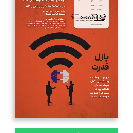
سروش کرمیان
تحریریه
مینا پاکدل
تحریریه
یسنا امان‌پور
تحریریه
ملینا جعفری
تحریریه
مصطفی مسجدی آرانی
تحریریه