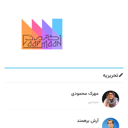
تحریریه
مهرک محمودی
سردبیر
آرش برهمند