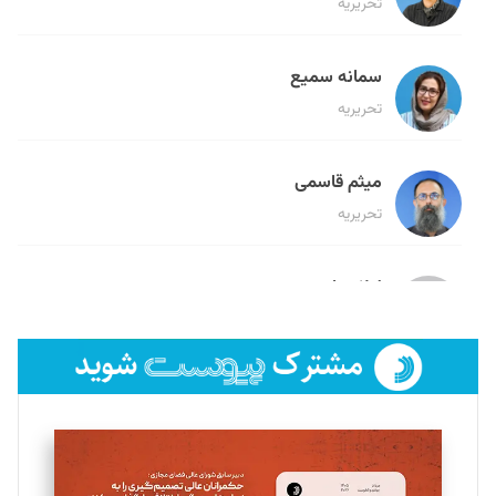
تحریریه
سمانه سمیع
تحریریه
میثم قاسمی
تحریریه
لیلا حنارود
تحریریه
فائزه فتحی رستمی
تحریریه