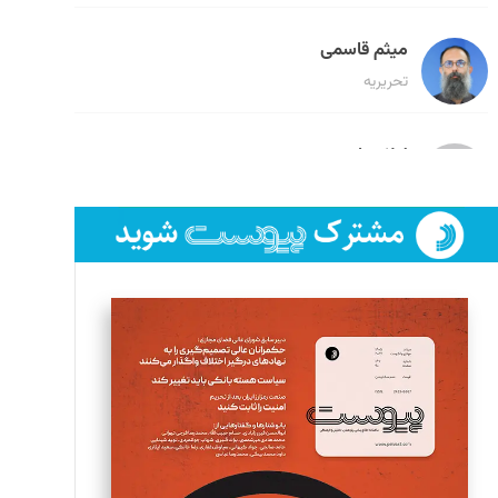
میثم قاسمی
تحریریه
لیلا حنارود
تحریریه
فائزه فتحی رستمی
تحریریه
سروش کرمیان
تحریریه
مینا پاکدل