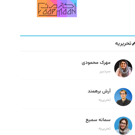
تحریریه
مهرک محمودی
سردبیر
آرش برهمند
تحریریه
سمانه سمیع
تحریریه