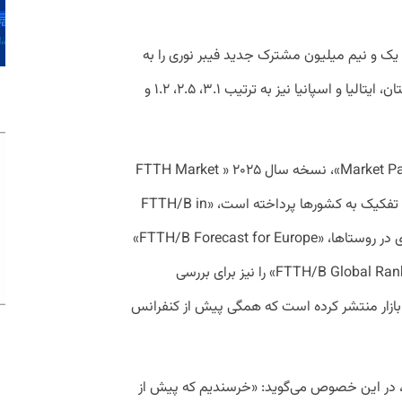
یک و نیم میلیون مشترک جدید فیبر نوری را به
شبکه فیبر اضافه کرده است. فرانسه، انگلستان، ایتالیا و اسپانیا نیز به ترتیب ۳.۱، ۲.۵، ۱.۲ و
این شورا همچنین در کنار گزارش «Market Panorama»، نسخه سال ۲۰۲۵ « FTTH Market
Panorama – Report by Country » که به تفکیک به کشور‌ها پرداخته است، «FTTH/B in
Rural Areas» برای بررسی وضعیت فیبر نوری در روستا‌ها،‌ «FTTH/B Forecast for Europe»
برای پیش‌بینی وضعیت فیبر در اروپا و «FTTH/B Global Ranking» را نیز برای بررسی
 بازار منتشر کرده است که همگی پیش از کنفرانس
ارنیه، مدیر کل شورای FTTH اروپا، در این خصوص می‌گوید: «خرسندیم که پیش از