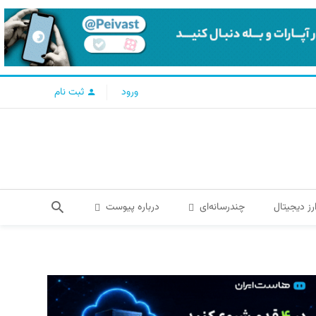
ورود
ثبت نام
رز دیجیتال
چندرسانه‌ای
درباره پیوست